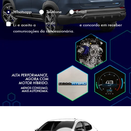
Preferência de contato:
Whatsapp
Telefone
Email
Li e aceito a
Política de Privacidade
e concordo em receber
comunicações da concessionária.
ENTRAR EM CONTATO
VISUALIZE O
VEÍCULO EM
360°