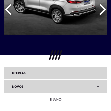
Anterior
Próx
OFERTAS
NOVOS
TITANO