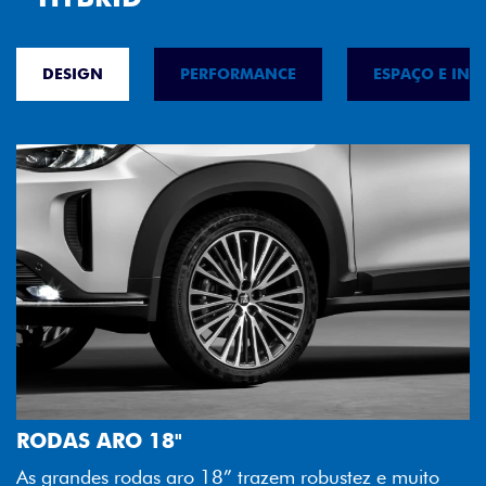
DESIGN
PERFORMANCE
ESPAÇO E INT
FAROL FULL LED
o
Tecnologia dos faróis totalmente em LED garante