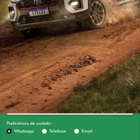
ESTOU INTERESSADO
Versão escolhida
Preferência de contato:
Whatsapp
Telefone
Email