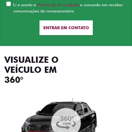
Li e aceito a
Política de Privacidade
e concordo em receber
comunicações da concessionária.
ENTRAR EM CONTATO
VISUALIZE O
VEÍCULO EM
360°