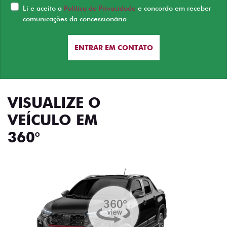
Li e aceito a
Política de Privacidade
e concordo em receber
comunicações da concessionária.
ENTRAR EM CONTATO
VISUALIZE O
VEÍCULO EM
360°