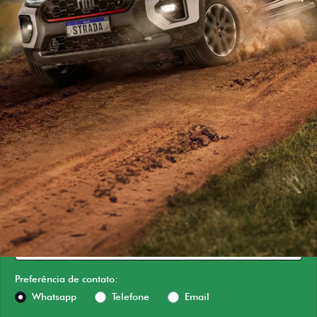
ESTOU INTERESSADO
Versão escolhida
Preferência de contato:
Whatsapp
Telefone
Email