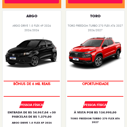
ARGO
TORO
ARGO DRIVE 1.0 FLEX 4P 2026
TORO FREEDOM TURBO 270 FLEX AT6 2027
2026/2026
2026/2027
TAXA ZERO
BÔNUS DE 6 MIL REAIS
OPORTUNIDADE
PESSOA FÍSICA
PESSOA FÍSICA
ENTRADA DE R$ 54.967,04 +30
À VISTA POR R$ 134.990,00
PARCELAS DE R$ 1.379,00
TORO FREEDOM TURBO 270 FLEX AT6
2027
ARGO DRIVE 1.0 FLEX 4P 2026