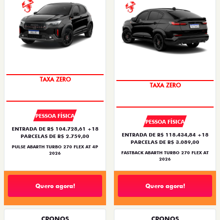
SAIA DE FIAT 0KM
SAIA DE FIAT 0KM
TAXA ZERO
TAXA ZERO
PESSOA FÍSICA
PESSOA FÍSICA
ENTRADA DE R$ 104.728,61 +18
ENTRADA DE R$ 118.434,84 +18
PARCELAS DE R$ 2.759,00
PARCELAS DE R$ 3.089,00
PULSE ABARTH TURBO 270 FLEX AT 4P
FASTBACK ABARTH TURBO 270 FLEX AT
2026
2026
Quero agora!
Quero agora!
CRONOS
CRONOS