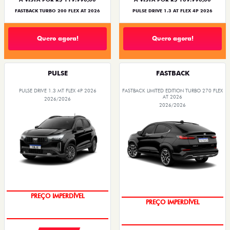
FASTBACK TURBO 200 FLEX AT 2026
PULSE DRIVE 1.3 AT FLEX 4P 2026
Quero agora!
Quero agora!
PULSE
FASTBACK
PULSE DRIVE 1.3 MT FLEX 4P 2026
FASTBACK LIMITED EDITION TURBO 270 FLEX
AT 2026
2026/2026
2026/2026
OPORTUNIDADE
COM USADO NA TROCA
PREÇO IMPERDÍVEL
PREÇO IMPERDÍVEL