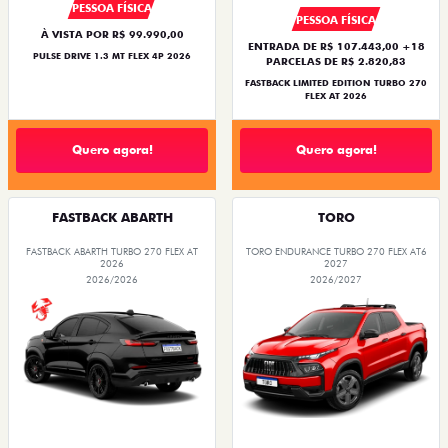
PESSOA FÍSICA
PESSOA FÍSICA
À VISTA POR R$ 99.990,00
ENTRADA DE R$ 107.443,00 +18
PULSE DRIVE 1.3 MT FLEX 4P 2026
PARCELAS DE R$ 2.820,83
FASTBACK LIMITED EDITION TURBO 270
FLEX AT 2026
Quero agora!
Quero agora!
FASTBACK ABARTH
TORO
FASTBACK ABARTH TURBO 270 FLEX AT
TORO ENDURANCE TURBO 270 FLEX AT6
2026
2027
2026/2026
2026/2027
OPORTUNIDADE