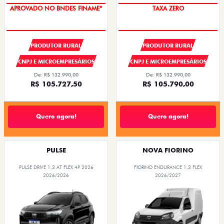
APROVADO NO BNDES FINAME*
TAXA ZERO
PRODUTOR RURAL
PRODUTOR RURAL
CNPJ E MICROEMPRESÁRIOS
CNPJ E MICROEMPRESÁRIOS
De: R$ 132.990,00
De: R$ 132.990,00
R$ 105.727,50
R$ 105.790,00
Quero agora!
Quero agora!
PULSE
NOVA FIORINO
PULSE DRIVE 1.3 AT FLEX 4P 2026
FIORINO ENDURANCE 1.3 FLEX
2026/2026
2026/2027