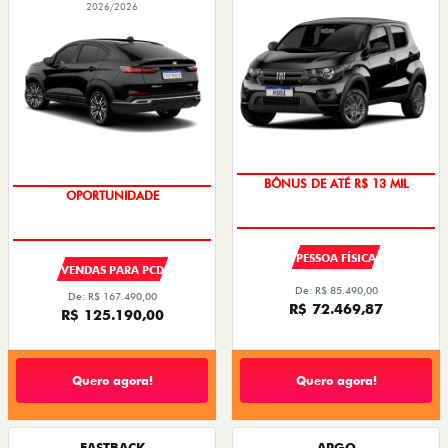
2026/2026
BÔNUS DE ATÉ R$ 13 MIL
OPORTUNIDADE
PESSOA FÍSICA
VENDAS PARA PCD
De: R$ 85.490,00
De: R$ 167.490,00
R$ 72.469,87
R$ 125.190,00
Quero agora!
Quero agora!
FASTBACK
ARGO