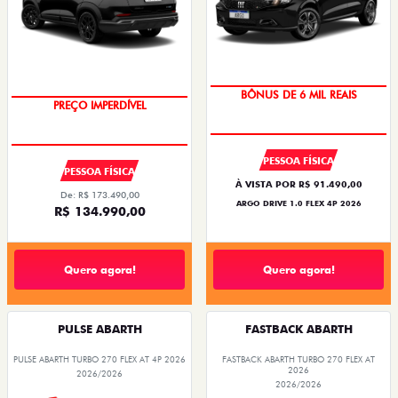
TAXA ZERO
BÔNUS DE 6 MIL REAIS
PREÇO IMPERDÍVEL
PESSOA FÍSICA
PESSOA FÍSICA
À VISTA POR R$ 91.490,00
De: R$ 173.490,00
ARGO DRIVE 1.0 FLEX 4P 2026
R$ 134.990,00
Quero agora!
Quero agora!
PULSE ABARTH
FASTBACK ABARTH
PULSE ABARTH TURBO 270 FLEX AT 4P 2026
FASTBACK ABARTH TURBO 270 FLEX AT
2026
2026/2026
2026/2026