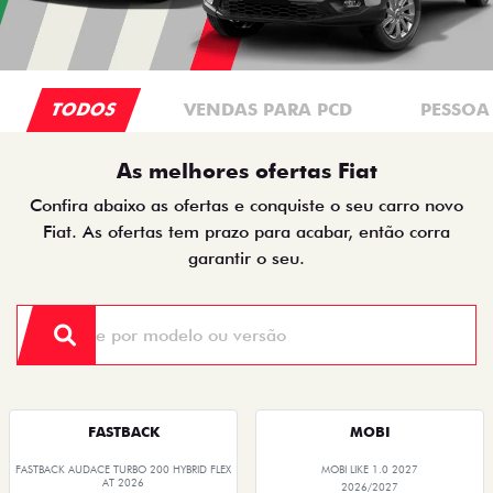
TODOS
VENDAS PARA PCD
PESSOA 
As melhores ofertas Fiat
Confira abaixo as ofertas e conquiste o seu carro novo
Fiat. As ofertas tem prazo para acabar, então corra
garantir o seu.
FASTBACK
MOBI
FASTBACK AUDACE TURBO 200 HYBRID FLEX
MOBI LIKE 1.0 2027
AT 2026
2026/2027