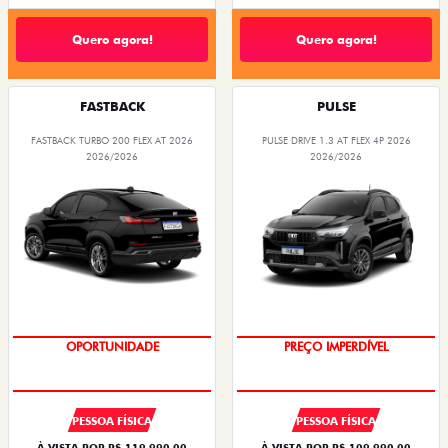
Quero agora!
Quero agora!
FASTBACK
PULSE
FASTBACK TURBO 200 FLEX AT 2026
PULSE DRIVE 1.3 AT FLEX 4P 2026
2026/2026
2026/2026
O SUV AUTOMÁTICO MAIS
BARATO DO BRASIL
OPORTUNIDADE
PREÇO IMPERDÍVEL
PESSOA FÍSICA
PESSOA FÍSICA
À VISTA POR R$ 119.990,00
À VISTA POR R$ 109.990,00