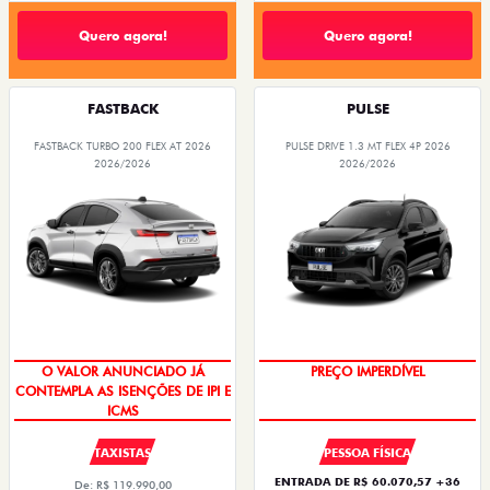
Quero agora!
Quero agora!
FASTBACK
PULSE
FASTBACK TURBO 200 FLEX AT 2026
PULSE DRIVE 1.3 MT FLEX 4P 2026
2026/2026
2026/2026
OPORTUNIDADE
O VALOR ANUNCIADO JÁ
CONTEMPLA AS ISENÇÕES DE IPI E
PREÇO IMPERDÍVEL
ICMS
TAXISTAS
PESSOA FÍSICA
ENTRADA DE R$ 60.070,57 +36
De: R$ 119.990,00