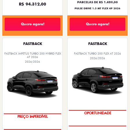
PARCELAS DE R$ 1.489,00
R$ 94.312,00
PULSE DRIVE 1.3 MT FLEX 4P 2026
Quero agora!
Quero agora!
FASTBACK
FASTBACK
FASTBACK IMPETUS TURBO 200 HYBRID FLEX
FASTBACK TURBO 200 FLEX AT 2026
AT 2026
2026/2026
2026/2026
OPORTUNIDADE
PREÇO IMPERDÍVEL