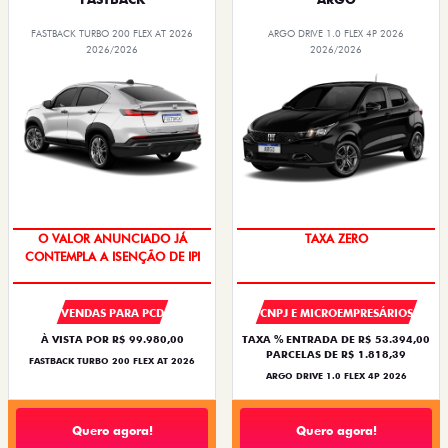
FASTBACK TURBO 200 FLEX AT 2026
ARGO DRIVE 1.0 FLEX 4P 2026
2026/2026
2026/2026
O VALOR ANUNCIADO JÁ
TAXA ZERO
CONTEMPLA A ISENÇÃO DE IPI
VENDAS PARA PCD
CNPJ E MICROEMPRESÁRIOS
À VISTA POR R$ 99.980,00
TAXA % ENTRADA DE R$ 53.394,00
PARCELAS DE R$ 1.818,39
FASTBACK TURBO 200 FLEX AT 2026
ARGO DRIVE 1.0 FLEX 4P 2026
Quero agora!
Quero agora!