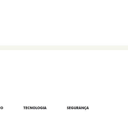
TO
TECNOLOGIA
SEGURANÇA
CONNECT/