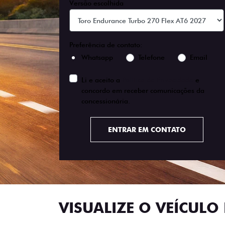
Versão escolhida
Preferência de contato:
Whatsapp
Telefone
Email
Li e aceito a
Política de Privacidade
e
concordo em receber comunicações da
concessionária.
ENTRAR EM CONTATO
VISUALIZE O VEÍCULO 