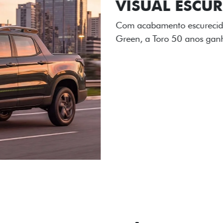
ADESIVOS ES
Os adesivos aplicados no c
única dessa edição para l
Próximo
Previous
Next
Tecnologia de