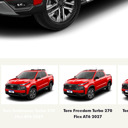
erior
Toro Endurance Turbo 270
Toro Freedom Turbo 270
To
Flex AT6 2027
Flex AT6 2027