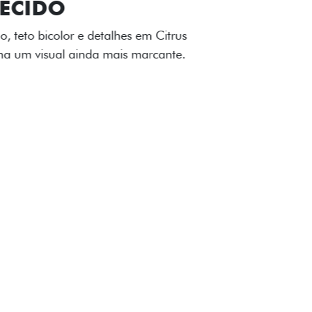
TILIZADOS
apô e nas laterais reforçam a identidade
á de comemorativa.
 série