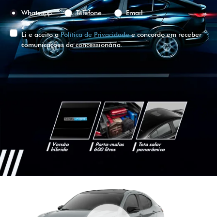
Preferência de contato:
Whatsapp
Telefone
Email
Li e aceito a
Política de Privacidade
e concordo em receber
comunicações da concessionária.
ENTRAR EM CONTATO
VISUALIZE O
VEÍCULO EM
360°