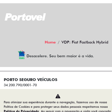
Home
VDP: Fiat Fastback Hybrid
Desacelere. Seu bem maior é a vida.
PORTO SEGURO VEÍCULOS
34.200.790/0001-70
Desenvolvido pela DEALERSPACE ® Direitos Reservados.
Para otimizar sua experiência durante a navegação, fazemos uso de nossa
Política de Cookies e para proteger seus dados pessoais respeitamos nossa
Política de Privacidade
. Ao seguir com a navegação e visita você concorda