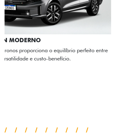
RODAS DE LIGA-LEVE
As rodas de liga leve com desenho dinâmico e
acabamento diamantado elevam o estilo do Fiat
Cronos, trazendo mais personalidade para cada
viagem.
Próximo
Previous
Next
Faróis com assinatura em LED