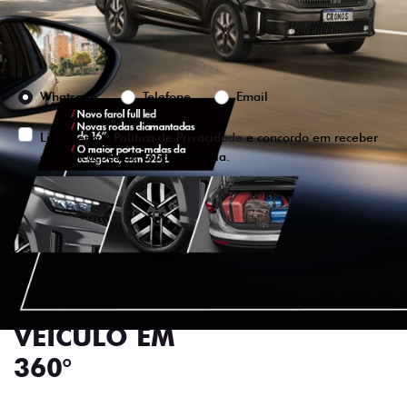
Preferência de contato:
Whatsapp
Telefone
Email
Li e aceito a
Política de Privacidade
e concordo em receber
comunicações da concessionária.
ENTRAR EM CONTATO
VISUALIZE O
VEÍCULO EM
360°