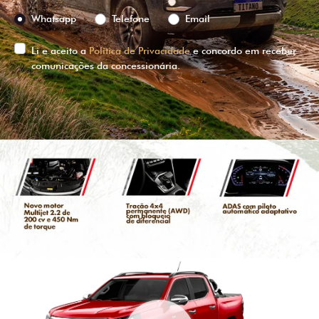
Preferência de contato:
Whatsapp
Telefone
Email
Li e aceito a
Política de Privacidade
e concordo em receber
comunicações da concessionária.
ENTRAR EM CONTATO
VISUALIZE O
VEÍCULO EM
360°