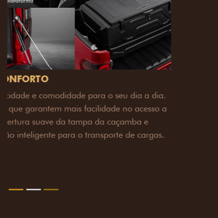
PACK OFF-ROAD
Prepare sua picape para qualquer desafio. O Pack
off-road combina engate de reboque para até 3,5
toneladas, alargadores de para-lamas e overbumper,
oferecendo mais capacidade de reboque, proteção
extra para a carroceria e um visual ainda mais
imponente para enfrentar qualquer terreno com
confiança.
Próximo
Previous
Next
Pack tecnologia