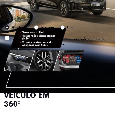
Preferência de contato:
Whatsapp
Telefone
Email
Li e aceito a
Política de Privacidade
e concordo em receber
comunicações da concessionária.
ENTRAR EM CONTATO
VISUALIZE O
VEÍCULO EM
360°