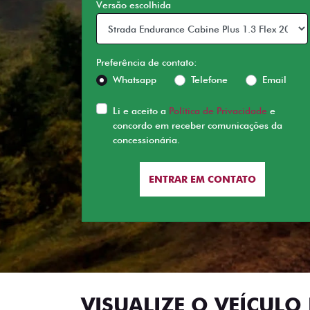
Versão escolhida
Preferência de contato:
Whatsapp
Telefone
Email
Li e aceito a
Política de Privacidade
e
concordo em receber comunicações da
concessionária.
ENTRAR EM CONTATO
VISUALIZE O VEÍCULO 