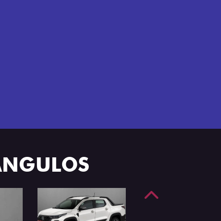
e 4 portas.
 ÂNGULOS
Anterior