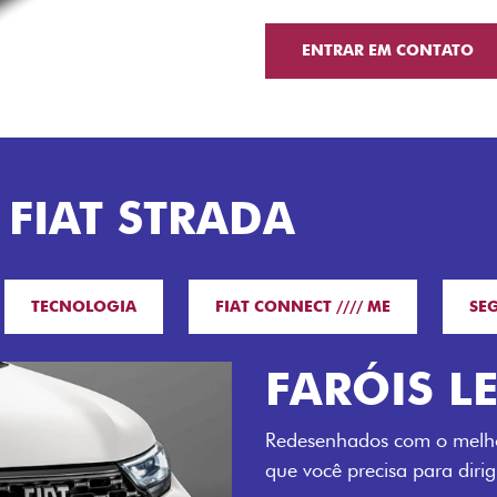
ENTRAR EM CONTATO
 FIAT STRADA
TECNOLOGIA
FIAT CONNECT //// ME
SE
O VERDAD
LUGARES 
Todo mundo pode viajar co