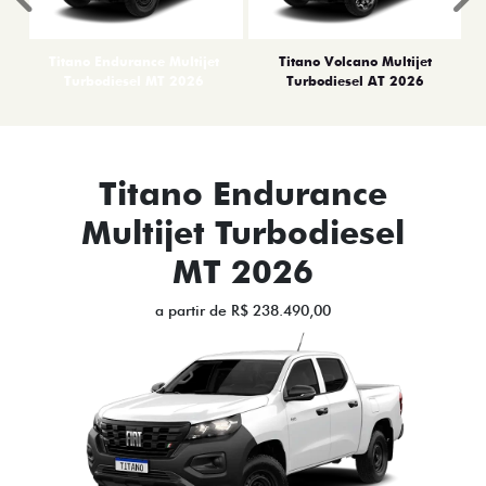
Anterior
P
Titano Endurance Multijet
Titano Volcano Multijet
Turbodiesel MT 2026
Turbodiesel AT 2026
Titano Endurance
Multijet Turbodiesel
MT 2026
a partir de R$ 238.490,00