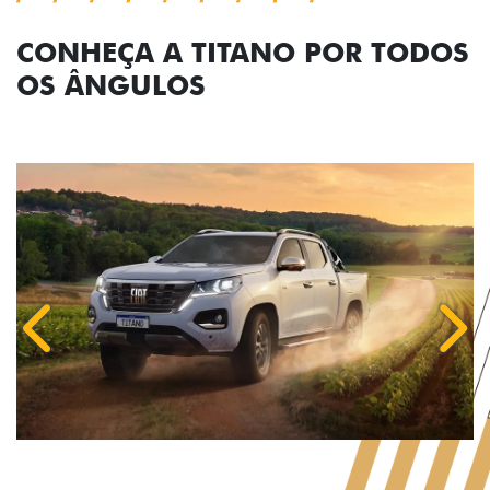
CONHEÇA A TITANO POR TODOS
OS ÂNGULOS
Anterior
Próx