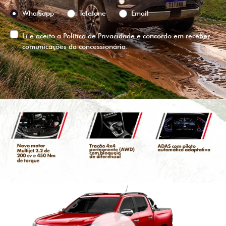
Preferência de contato:
Whatsapp
Telefone
Email
Li e aceito a
Política de Privacidade
e concordo em receber
comunicações da concessionária.
ENTRAR EM CONTATO
VISUALIZE O
VEÍCULO EM
360°