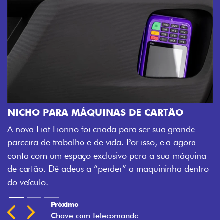
CHAVE COM TELECOMANDO
Agora, a chave da sua nova Fiorino po
 CARTÃO
veículo também à distância, e não mai
 ser sua grande
fechadura. São detalhes como esse qu
isso, ela agora
mais fluidez para o seu dia de trabalho
ra a sua máquina
maquininha dentro
Previous
Next