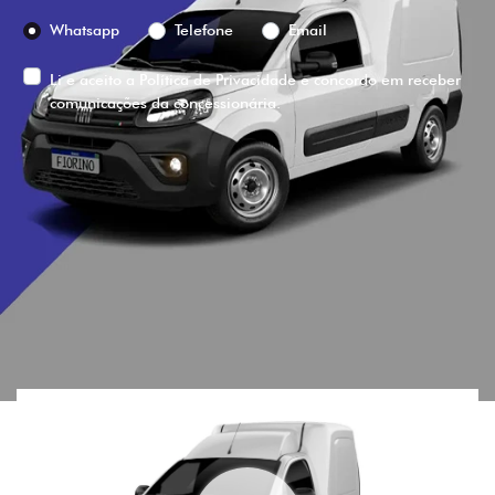
Preferência de contato:
Whatsapp
Telefone
Email
Li e aceito a
Política de Privacidade
e concordo em receber
comunicações da concessionária.
ENTRAR EM CONTATO
VISUALIZE O
VEÍCULO EM
360°