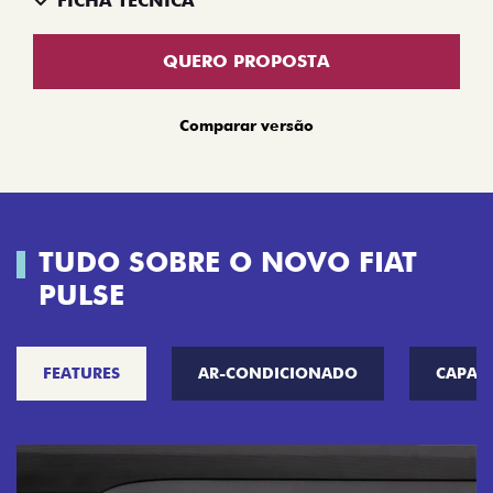
FICHA TÉCNICA
QUERO PROPOSTA
Comparar versão
TUDO SOBRE O NOVO FIAT
PULSE
FEATURES
AR-CONDICIONADO
CAPAC