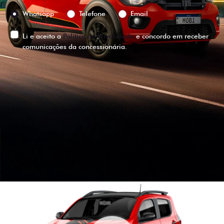
Preferência de contato:
Whatsapp
Telefone
Email
Li e aceito a
Política de Privacidade
e concordo em receber
comunicações da concessionária.
ENTRAR EM CONTATO
VISUALIZE O
VEÍCULO EM
360°