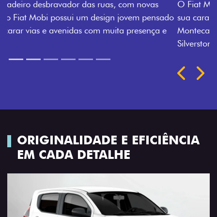
O Fiat Mobi tem sempre uma opção de cor que é a
sua cara. Escolha entre o Preto Vulcano, Vermelho
Montecarlo, Branco Banchisa, Prata Bari e Cinza
Silverstone.
Próximo
Previous
Next
Rodas de liga leve
ORIGINALIDADE E EFICIÊNCIA
EM CADA DETALHE