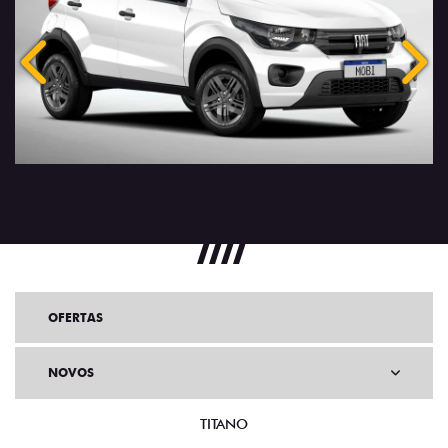
Anterior
Próx
OFERTAS
NOVOS
TITANO