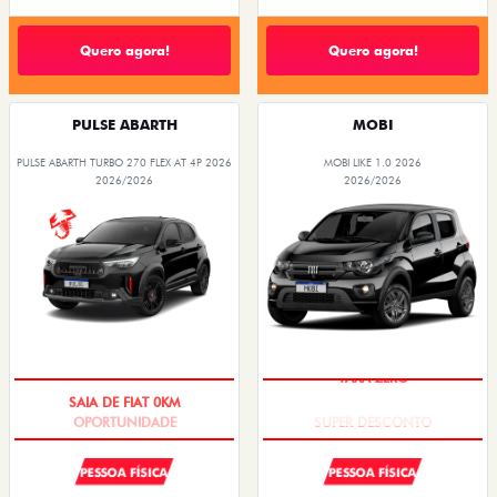
Quero agora!
Quero agora!
PULSE ABARTH
MOBI
PULSE ABARTH TURBO 270 FLEX AT 4P 2026
MOBI LIKE 1.0 2026
2026/2026
2026/2026
SAIA DE FIAT 0KM
TAXA ZERO
PESSOA FÍSICA
PESSOA FÍSICA