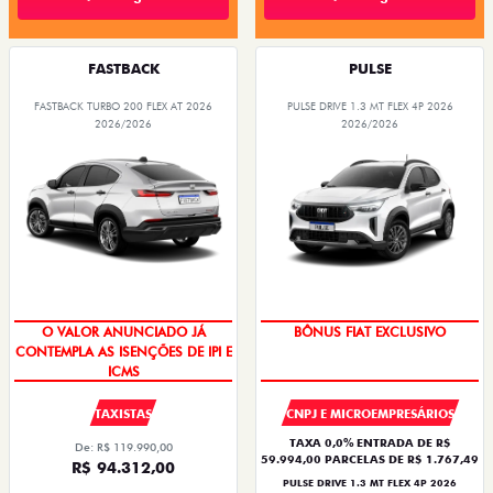
FASTBACK
PULSE
FASTBACK TURBO 200 FLEX AT 2026
PULSE DRIVE 1.3 MT FLEX 4P 2026
2026/2026
2026/2026
O VALOR ANUNCIADO JÁ
BÔNUS FIAT EXCLUSIVO
CONTEMPLA AS ISENÇÕES DE IPI E
ICMS
TAXISTAS
CNPJ E MICROEMPRESÁRIOS
TAXA 0,0% ENTRADA DE R$
De: R$ 119.990,00
59.994,00 PARCELAS DE R$ 1.767,49
R$ 94.312,00
PULSE DRIVE 1.3 MT FLEX 4P 2026