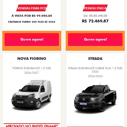
VENDAS PARA PCD
PESSOA FÍSICA
À VISTA POR R$ 99.980,00
De: R$ 85.490,00
R$ 72.469,87
FASTBACK TURBO 200 FLEX AT 2026
Quero agora!
Quero agora!
NOVA FIORINO
STRADA
FIORINO ENDURANCE 1.3 FLEX
STRADA ENDURANCE CABINE PLUS 1.3 FLEX
2026
2026/2027
2026/2026
APROVADO NO BNDES FINAME*