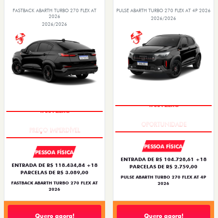
FASTBACK ABARTH TURBO 270 FLEX AT
PULSE ABARTH TURBO 270 FLEX AT 4P 2026
2026
2026/2026
2026/2026
TAXA ZERO
TAXA ZERO
PESSOA FÍSICA
PESSOA FÍSICA
ENTRADA DE R$ 104.728,61 +18
ENTRADA DE R$ 118.434,84 +18
PARCELAS DE R$ 2.759,00
PARCELAS DE R$ 3.089,00
PULSE ABARTH TURBO 270 FLEX AT 4P
FASTBACK ABARTH TURBO 270 FLEX AT
2026
2026
Quero agora!
Quero agora!