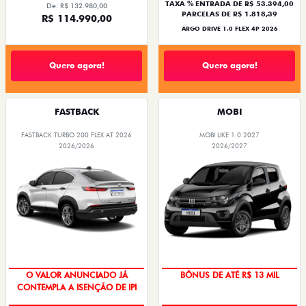
TAXA % ENTRADA DE R$ 53.394,00
De: R$ 132.980,00
PARCELAS DE R$ 1.818,39
R$ 114.990,00
ARGO DRIVE 1.0 FLEX 4P 2026
Quero agora!
Quero agora!
FASTBACK
MOBI
FASTBACK TURBO 200 FLEX AT 2026
MOBI LIKE 1.0 2027
2026/2026
2026/2027
O VALOR ANUNCIADO JÁ
BÔNUS DE ATÉ R$ 13 MIL
CONTEMPLA A ISENÇÃO DE IPI