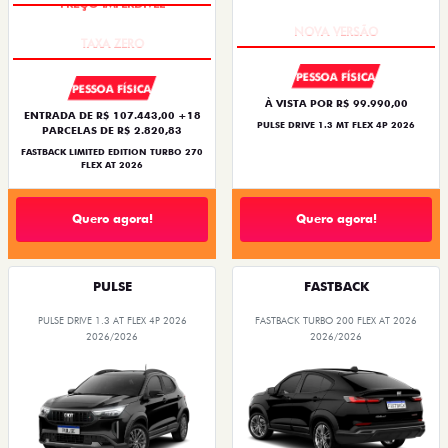
PREÇO IMPERDÍVEL
PREÇO IMPERDÍVEL
PESSOA FÍSICA
PESSOA FÍSICA
À VISTA POR R$ 99.990,00
ENTRADA DE R$ 107.443,00 +18
PULSE DRIVE 1.3 MT FLEX 4P 2026
PARCELAS DE R$ 2.820,83
FASTBACK LIMITED EDITION TURBO 270
FLEX AT 2026
Quero agora!
Quero agora!
PULSE
FASTBACK
PULSE DRIVE 1.3 AT FLEX 4P 2026
FASTBACK TURBO 200 FLEX AT 2026
2026/2026
2026/2026