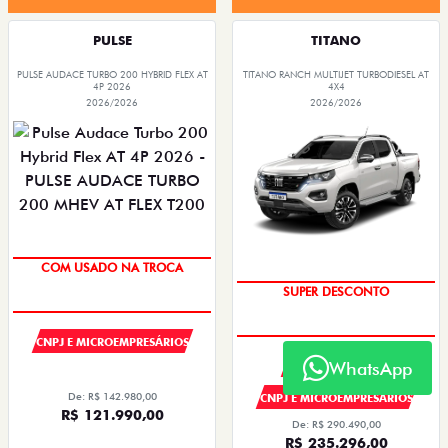
PULSE
TITANO
PULSE AUDACE TURBO 200 HYBRID FLEX AT
TITANO RANCH MULTIJET TURBODIESEL AT
4P 2026
4X4
2026/2026
2026/2026
COM USADO NA TROCA
SUPER DESCONTO
CNPJ E MICROEMPRESÁRIOS
WhatsApp
PRODUTOR RURAL
De: R$ 142.980,00
CNPJ E MICROEMPRESÁRIOS
R$ 121.990,00
De: R$ 290.490,00
R$ 235.296,00