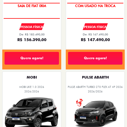
OPORTUNIDADE
SAIA DE FIAT 0KM
COM USADO NA TROCA
PREÇO IMPERDÍVEL
PESSOA FÍSICA
PESSOA FÍSICA
De: R$ 183.490,00
De: R$ 167.490,00
R$ 156.390,00
R$ 147.490,00
Quero agora!
Quero agora!
MOBI
PULSE ABARTH
MOBI LIKE 1.0 2026
PULSE ABARTH TURBO 270 FLEX AT 4P 2026
2026/2026
2026/2026