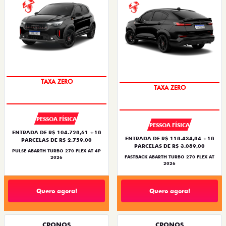
SAIA DE FIAT 0KM
SAIA DE FIAT 0KM
TAXA ZERO
TAXA ZERO
PESSOA FÍSICA
PESSOA FÍSICA
ENTRADA DE R$ 104.728,61 +18
ENTRADA DE R$ 118.434,84 +18
PARCELAS DE R$ 2.759,00
PARCELAS DE R$ 3.089,00
PULSE ABARTH TURBO 270 FLEX AT 4P
FASTBACK ABARTH TURBO 270 FLEX AT
2026
2026
Quero agora!
Quero agora!
CRONOS
CRONOS