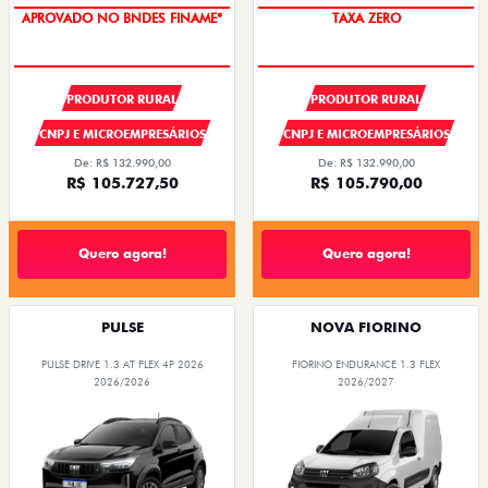
APROVADO NO BNDES FINAME*
TAXA ZERO
PRODUTOR RURAL
PRODUTOR RURAL
CNPJ E MICROEMPRESÁRIOS
CNPJ E MICROEMPRESÁRIOS
De: R$ 132.990,00
De: R$ 132.990,00
R$ 105.727,50
R$ 105.790,00
Quero agora!
Quero agora!
PULSE
NOVA FIORINO
PULSE DRIVE 1.3 AT FLEX 4P 2026
FIORINO ENDURANCE 1.3 FLEX
2026/2026
2026/2027