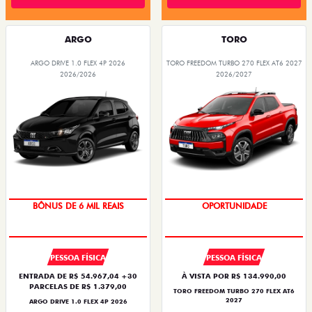
ARGO
TORO
ARGO DRIVE 1.0 FLEX 4P 2026
TORO FREEDOM TURBO 270 FLEX AT6 2027
2026/2026
2026/2027
TAXA ZERO
BÔNUS DE 6 MIL REAIS
OPORTUNIDADE
SUPERVALORIZAÇÃO DO USADO
PESSOA FÍSICA
PESSOA FÍSICA
ENTRADA DE R$ 54.967,04 +30
À VISTA POR R$ 134.990,00
PARCELAS DE R$ 1.379,00
TORO FREEDOM TURBO 270 FLEX AT6
2027
ARGO DRIVE 1.0 FLEX 4P 2026