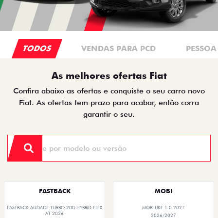
TODOS
VENDAS PARA PCD
PESSOA 
As melhores ofertas Fiat
Confira abaixo as ofertas e conquiste o seu carro novo
Fiat. As ofertas tem prazo para acabar, então corra
garantir o seu.
FASTBACK
MOBI
FASTBACK AUDACE TURBO 200 HYBRID FLEX
MOBI LIKE 1.0 2027
AT 2026
2026/2027