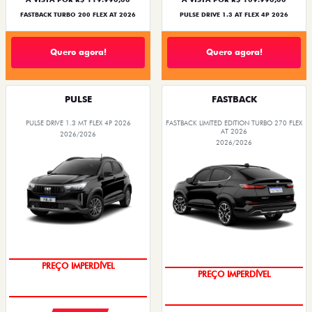
FASTBACK TURBO 200 FLEX AT 2026
PULSE DRIVE 1.3 AT FLEX 4P 2026
Quero agora!
Quero agora!
PULSE
FASTBACK
PULSE DRIVE 1.3 MT FLEX 4P 2026
FASTBACK LIMITED EDITION TURBO 270 FLEX
AT 2026
2026/2026
2026/2026
OPORTUNIDADE
COM USADO NA TROCA
PREÇO IMPERDÍVEL
PREÇO IMPERDÍVEL