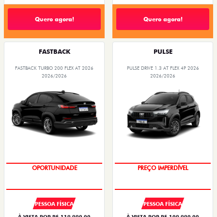
Quero agora!
Quero agora!
FASTBACK
PULSE
FASTBACK TURBO 200 FLEX AT 2026
PULSE DRIVE 1.3 AT FLEX 4P 2026
2026/2026
2026/2026
O SUV AUTOMÁTICO MAIS
OPORTUNIDADE
BARATO DO BRASIL
PREÇO IMPERDÍVEL
PESSOA FÍSICA
PESSOA FÍSICA
À VISTA POR R$ 119.990,00
À VISTA POR R$ 109.990,00