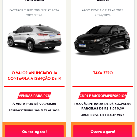
FASTBACK TURBO 200 FLEX AT 2026
ARGO DRIVE 1.0 FLEX 4P 2026
2026/2026
2026/2026
O VALOR ANUNCIADO JÁ
TAXA ZERO
CONTEMPLA A ISENÇÃO DE IPI
VENDAS PARA PCD
CNPJ E MICROEMPRESÁRIOS
À VISTA POR R$ 99.980,00
TAXA % ENTRADA DE R$ 53.394,00
PARCELAS DE R$ 1.818,39
FASTBACK TURBO 200 FLEX AT 2026
ARGO DRIVE 1.0 FLEX 4P 2026
Quero agora!
Quero agora!