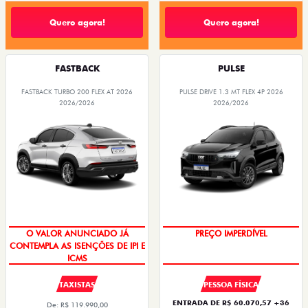
Quero agora!
Quero agora!
FASTBACK
PULSE
FASTBACK TURBO 200 FLEX AT 2026
PULSE DRIVE 1.3 MT FLEX 4P 2026
2026/2026
2026/2026
OPORTUNIDADE
O VALOR ANUNCIADO JÁ
CONTEMPLA AS ISENÇÕES DE IPI E
PREÇO IMPERDÍVEL
ICMS
TAXISTAS
PESSOA FÍSICA
ENTRADA DE R$ 60.070,57 +36
De: R$ 119.990,00