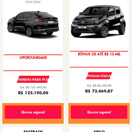
2026/2026
BÔNUS DE ATÉ R$ 13 MIL
OPORTUNIDADE
PESSOA FÍSICA
VENDAS PARA PCD
De: R$ 85.490,00
De: R$ 167.490,00
R$ 72.469,87
R$ 125.190,00
Quero agora!
Quero agora!
FASTBACK
ARGO