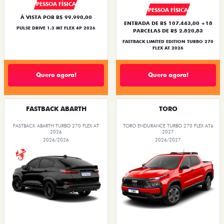
PESSOA FÍSICA
PESSOA FÍSICA
À VISTA POR R$ 99.990,00
ENTRADA DE R$ 107.443,00 +18
PULSE DRIVE 1.3 MT FLEX 4P 2026
PARCELAS DE R$ 2.820,83
FASTBACK LIMITED EDITION TURBO 270
FLEX AT 2026
Quero agora!
Quero agora!
FASTBACK ABARTH
TORO
FASTBACK ABARTH TURBO 270 FLEX AT
TORO ENDURANCE TURBO 270 FLEX AT6
2026
2027
2026/2026
2026/2027