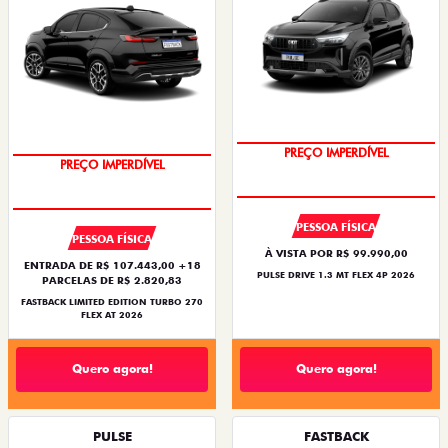
PREÇO IMPERDÍVEL
PREÇO IMPERDÍVEL
PESSOA FÍSICA
PESSOA FÍSICA
À VISTA POR R$ 99.990,00
ENTRADA DE R$ 107.443,00 +18
PULSE DRIVE 1.3 MT FLEX 4P 2026
PARCELAS DE R$ 2.820,83
FASTBACK LIMITED EDITION TURBO 270
FLEX AT 2026
Quero agora!
Quero agora!
PULSE
FASTBACK