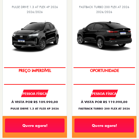
PULSE DRIVE 1.3 AT FLEX 4P 2026
FASTBACK TURBO 200 FLEX AT 2026
2026/2026
2026/2026
PREÇO IMPERDÍVEL
OPORTUNIDADE
PESSOA FÍSICA
PESSOA FÍSICA
À VISTA POR R$ 109.990,00
À VISTA POR R$ 119.990,00
PULSE DRIVE 1.3 AT FLEX 4P 2026
FASTBACK TURBO 200 FLEX AT 2026
Quero agora!
Quero agora!