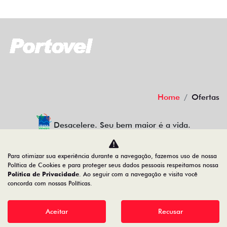
Home
Ofertas
Desacelere. Seu bem maior é a vida.
Para otimizar sua experiência durante a navegação, fazemos uso de nossa
Política de Cookies e para proteger seus dados pessoais respeitamos nossa
PORTO SEGURO VEÍCULOS
Política de Privacidade
. Ao seguir com a navegação e visita você
concorda com nossas Políticas.
34.200.790/0001-70
Aceitar
Recusar
Desenvolvido pela DEALERSPACE ® Direitos Reservados.