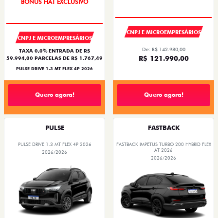
BÔNUS FIAT EXCLUSIVO
CNPJ E MICROEMPRESÁRIOS
CNPJ E MICROEMPRESÁRIOS
De: R$ 142.980,00
TAXA 0,0% ENTRADA DE R$
R$ 121.990,00
59.994,00 PARCELAS DE R$ 1.767,49
PULSE DRIVE 1.3 MT FLEX 4P 2026
Quero agora!
Quero agora!
PULSE
FASTBACK
PULSE DRIVE 1.3 MT FLEX 4P 2026
FASTBACK IMPETUS TURBO 200 HYBRID FLEX
AT 2026
2026/2026
2026/2026