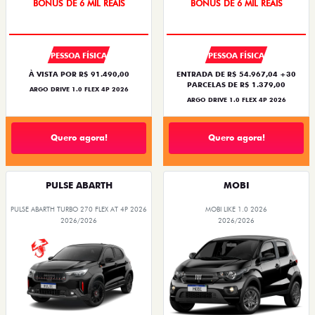
BÔNUS DE 6 MIL REAIS
BÔNUS DE 6 MIL REAIS
PESSOA FÍSICA
PESSOA FÍSICA
À VISTA POR R$ 91.490,00
ENTRADA DE R$ 54.967,04 +30
PARCELAS DE R$ 1.379,00
ARGO DRIVE 1.0 FLEX 4P 2026
ARGO DRIVE 1.0 FLEX 4P 2026
Quero agora!
Quero agora!
PULSE ABARTH
MOBI
PULSE ABARTH TURBO 270 FLEX AT 4P 2026
MOBI LIKE 1.0 2026
2026/2026
2026/2026