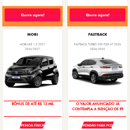
Quero agora!
Quero agora!
MOBI
FASTBACK
MOBI LIKE 1.0 2027
FASTBACK TURBO 200 FLEX AT 2026
2026/2027
2026/2026
BÔNUS DE ATÉ R$ 13 MIL
O VALOR ANUNCIADO JÁ
CONTEMPLA A ISENÇÃO DE IPI
PESSOA FÍSICA
VENDAS PARA PCD