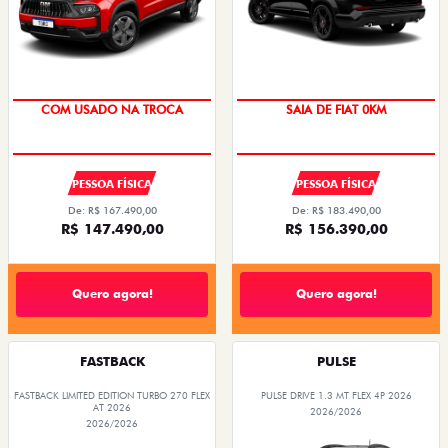
COM USADO NA TROCA
SAIA DE FIAT 0KM
PESSOA FÍSICA
PESSOA FÍSICA
De: R$ 167.490,00
De: R$ 183.490,00
R$ 147.490,00
R$ 156.390,00
Quero agora!
Quero agora!
FASTBACK
PULSE
FASTBACK LIMITED EDITION TURBO 270 FLEX
PULSE DRIVE 1.3 MT FLEX 4P 2026
AT 2026
2026/2026
2026/2026