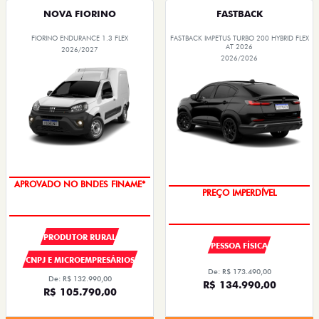
NOVA FIORINO
FASTBACK
FIORINO ENDURANCE 1.3 FLEX
FASTBACK IMPETUS TURBO 200 HYBRID FLEX
AT 2026
2026/2027
2026/2026
APROVADO NO BNDES FINAME*
PREÇO IMPERDÍVEL
PRODUTOR RURAL
PESSOA FÍSICA
CNPJ E MICROEMPRESÁRIOS
De: R$ 173.490,00
De: R$ 132.990,00
R$ 134.990,00
R$ 105.790,00