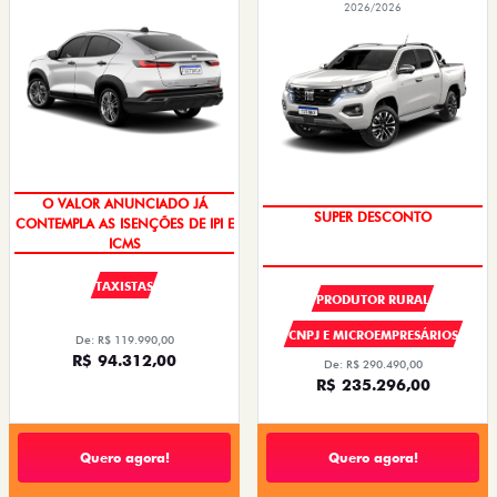
2026/2026
O VALOR ANUNCIADO JÁ
SUPER DESCONTO
CONTEMPLA AS ISENÇÕES DE IPI E
ICMS
TAXISTAS
PRODUTOR RURAL
CNPJ E MICROEMPRESÁRIOS
De: R$ 119.990,00
R$ 94.312,00
De: R$ 290.490,00
R$ 235.296,00
Quero agora!
Quero agora!