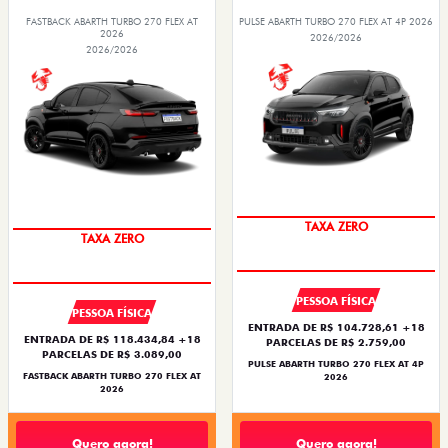
FASTBACK ABARTH TURBO 270 FLEX AT
PULSE ABARTH TURBO 270 FLEX AT 4P 2026
2026
2026/2026
2026/2026
TAXA ZERO
TAXA ZERO
PESSOA FÍSICA
PESSOA FÍSICA
ENTRADA DE R$ 104.728,61 +18
ENTRADA DE R$ 118.434,84 +18
PARCELAS DE R$ 2.759,00
PARCELAS DE R$ 3.089,00
PULSE ABARTH TURBO 270 FLEX AT 4P
FASTBACK ABARTH TURBO 270 FLEX AT
2026
2026
Quero agora!
Quero agora!