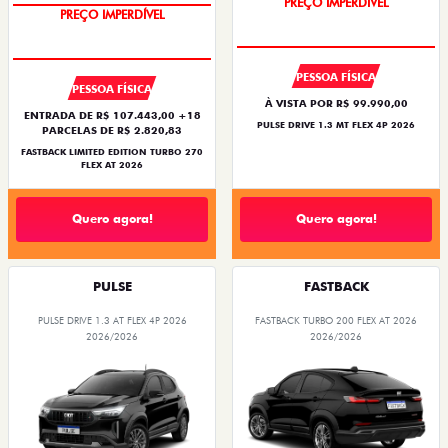
PREÇO IMPERDÍVEL
PREÇO IMPERDÍVEL
PESSOA FÍSICA
PESSOA FÍSICA
À VISTA POR R$ 99.990,00
ENTRADA DE R$ 107.443,00 +18
PULSE DRIVE 1.3 MT FLEX 4P 2026
PARCELAS DE R$ 2.820,83
FASTBACK LIMITED EDITION TURBO 270
FLEX AT 2026
Quero agora!
Quero agora!
PULSE
FASTBACK
PULSE DRIVE 1.3 AT FLEX 4P 2026
FASTBACK TURBO 200 FLEX AT 2026
2026/2026
2026/2026