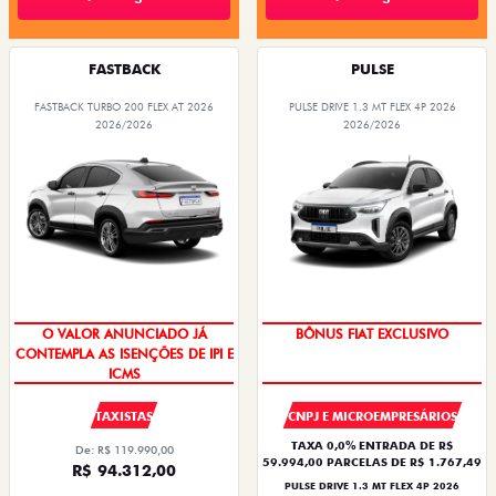
FASTBACK
PULSE
FASTBACK TURBO 200 FLEX AT 2026
PULSE DRIVE 1.3 MT FLEX 4P 2026
2026/2026
2026/2026
O VALOR ANUNCIADO JÁ
BÔNUS FIAT EXCLUSIVO
CONTEMPLA AS ISENÇÕES DE IPI E
ICMS
TAXISTAS
CNPJ E MICROEMPRESÁRIOS
TAXA 0,0% ENTRADA DE R$
De: R$ 119.990,00
59.994,00 PARCELAS DE R$ 1.767,49
R$ 94.312,00
PULSE DRIVE 1.3 MT FLEX 4P 2026