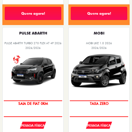
Quero agora!
Quero agora!
PULSE ABARTH
MOBI
PULSE ABARTH TURBO 270 FLEX AT 4P 2026
MOBI LIKE 1.0 2026
2026/2026
2026/2026
SAIA DE FIAT 0KM
TAXA ZERO
PESSOA FÍSICA
PESSOA FÍSICA