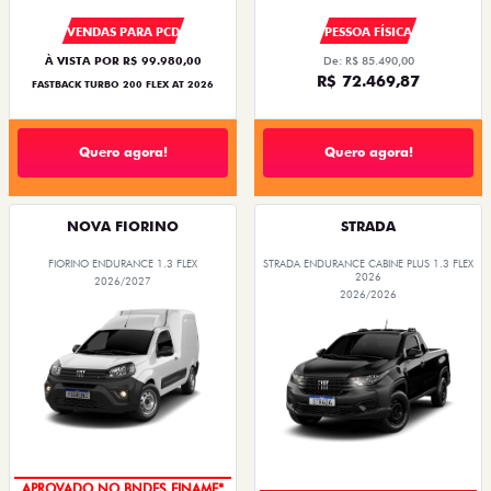
VENDAS PARA PCD
PESSOA FÍSICA
À VISTA POR R$ 99.980,00
De: R$ 85.490,00
R$ 72.469,87
FASTBACK TURBO 200 FLEX AT 2026
Quero agora!
Quero agora!
NOVA FIORINO
STRADA
FIORINO ENDURANCE 1.3 FLEX
STRADA ENDURANCE CABINE PLUS 1.3 FLEX
2026
2026/2027
2026/2026
APROVADO NO BNDES FINAME*