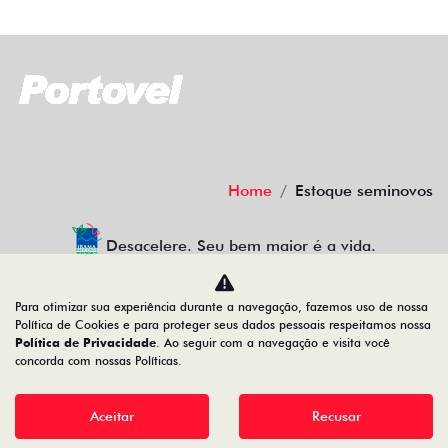
Home
Estoque seminovos
Desacelere. Seu bem maior é a vida.
Para otimizar sua experiência durante a navegação, fazemos uso de nossa
Política de Cookies e para proteger seus dados pessoais respeitamos nossa
PORTO SEGURO VEÍCULOS
Política de Privacidade
. Ao seguir com a navegação e visita você
concorda com nossas Políticas.
34.200.790/0001-70
Aceitar
Recusar
Desenvolvido pela DEALERSPACE ® Direitos Reservados.