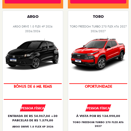
ARGO
TORO
ARGO DRIVE 1.0 FLEX 4P 2026
TORO FREEDOM TURBO 270 FLEX AT6 2027
2026/2026
2026/2027
TAXA ZERO
BÔNUS DE 6 MIL REAIS
OPORTUNIDADE
PESSOA FÍSICA
PESSOA FÍSICA
ENTRADA DE R$ 54.967,04 +30
À VISTA POR R$ 134.990,00
PARCELAS DE R$ 1.379,00
TORO FREEDOM TURBO 270 FLEX AT6
2027
ARGO DRIVE 1.0 FLEX 4P 2026