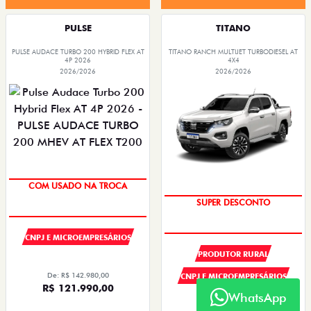
PULSE
TITANO
PULSE AUDACE TURBO 200 HYBRID FLEX AT
TITANO RANCH MULTIJET TURBODIESEL AT
4P 2026
4X4
2026/2026
2026/2026
COM USADO NA TROCA
SUPER DESCONTO
CNPJ E MICROEMPRESÁRIOS
PRODUTOR RURAL
De: R$ 142.980,00
CNPJ E MICROEMPRESÁRIOS
R$ 121.990,00
WhatsApp
De: R$ 290.490,00
R$ 235.296,00