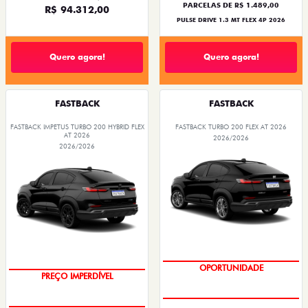
PARCELAS DE R$ 1.489,00
R$ 94.312,00
PULSE DRIVE 1.3 MT FLEX 4P 2026
Quero agora!
Quero agora!
FASTBACK
FASTBACK
FASTBACK IMPETUS TURBO 200 HYBRID FLEX
FASTBACK TURBO 200 FLEX AT 2026
AT 2026
2026/2026
2026/2026
OPORTUNIDADE
PREÇO IMPERDÍVEL