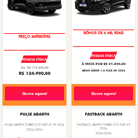
TAXA ZERO
BÔNUS DE 6 MIL REAIS
PREÇO IMPERDÍVEL
PESSOA FÍSICA
PESSOA FÍSICA
À VISTA POR R$ 91.490,00
De: R$ 173.490,00
ARGO DRIVE 1.0 FLEX 4P 2026
R$ 134.990,00
Quero agora!
Quero agora!
PULSE ABARTH
FASTBACK ABARTH
PULSE ABARTH TURBO 270 FLEX AT 4P 2026
FASTBACK ABARTH TURBO 270 FLEX AT
2026
2026/2026
2026/2026