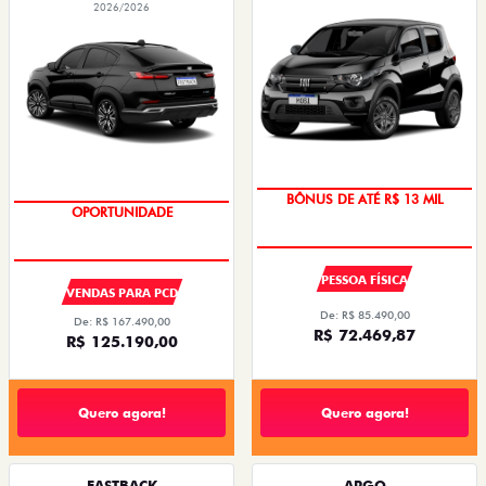
2026/2026
BÔNUS DE ATÉ R$ 13 MIL
OPORTUNIDADE
PESSOA FÍSICA
VENDAS PARA PCD
De: R$ 85.490,00
De: R$ 167.490,00
R$ 72.469,87
R$ 125.190,00
Quero agora!
Quero agora!
FASTBACK
ARGO