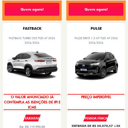
Quero agora!
Quero agora!
FASTBACK
PULSE
FASTBACK TURBO 200 FLEX AT 2026
PULSE DRIVE 1.3 MT FLEX 4P 2026
2026/2026
2026/2026
OPORTUNIDADE
O VALOR ANUNCIADO JÁ
CONTEMPLA AS ISENÇÕES DE IPI E
ICMS
PREÇO IMPERDÍVEL
TAXISTAS
PESSOA FÍSICA
ENTRADA DE R$ 60.070,57 +36
De: R$ 119.990,00