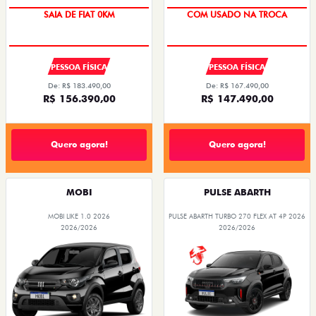
OPORTUNIDADE
SAIA DE FIAT 0KM
COM USADO NA TROCA
PESSOA FÍSICA
PESSOA FÍSICA
De: R$ 183.490,00
De: R$ 167.490,00
R$ 156.390,00
R$ 147.490,00
Quero agora!
Quero agora!
MOBI
PULSE ABARTH
MOBI LIKE 1.0 2026
PULSE ABARTH TURBO 270 FLEX AT 4P 2026
2026/2026
2026/2026