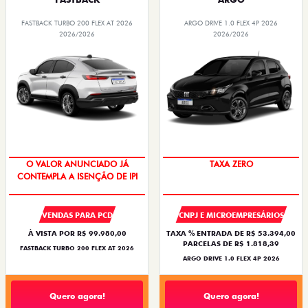
FASTBACK TURBO 200 FLEX AT 2026
ARGO DRIVE 1.0 FLEX 4P 2026
2026/2026
2026/2026
O VALOR ANUNCIADO JÁ
TAXA ZERO
CONTEMPLA A ISENÇÃO DE IPI
VENDAS PARA PCD
CNPJ E MICROEMPRESÁRIOS
À VISTA POR R$ 99.980,00
TAXA % ENTRADA DE R$ 53.394,00
PARCELAS DE R$ 1.818,39
FASTBACK TURBO 200 FLEX AT 2026
ARGO DRIVE 1.0 FLEX 4P 2026
Quero agora!
Quero agora!