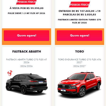
PESSOA FÍSICA
PESSOA FÍSICA
À VISTA POR R$ 99.990,00
ENTRADA DE R$ 107.443,00 +18
PULSE DRIVE 1.3 MT FLEX 4P 2026
PARCELAS DE R$ 2.820,83
FASTBACK LIMITED EDITION TURBO 270
FLEX AT 2026
Quero agora!
Quero agora!
FASTBACK ABARTH
TORO
FASTBACK ABARTH TURBO 270 FLEX AT
TORO ENDURANCE TURBO 270 FLEX AT6
2026
2027
2026/2026
2026/2027