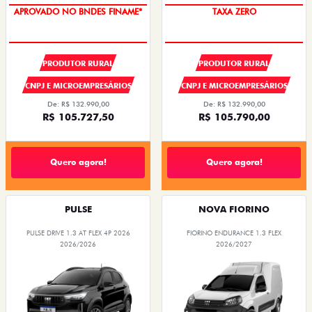
APROVADO NO BNDES FINAME*
TAXA ZERO
PRODUTOR RURAL
PRODUTOR RURAL
CNPJ E MICROEMPRESÁRIOS
CNPJ E MICROEMPRESÁRIOS
De: R$ 132.990,00
De: R$ 132.990,00
R$ 105.727,50
R$ 105.790,00
Quero agora!
Quero agora!
PULSE
NOVA FIORINO
PULSE DRIVE 1.3 AT FLEX 4P 2026
FIORINO ENDURANCE 1.3 FLEX
2026/2026
2026/2027