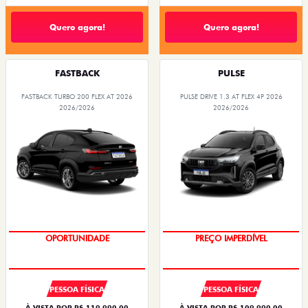
Quero agora!
Quero agora!
FASTBACK
PULSE
FASTBACK TURBO 200 FLEX AT 2026
PULSE DRIVE 1.3 AT FLEX 4P 2026
2026/2026
2026/2026
O SUV AUTOMÁTICO MAIS
OPORTUNIDADE
BARATO DO BRASIL
PREÇO IMPERDÍVEL
PESSOA FÍSICA
PESSOA FÍSICA
À VISTA POR R$ 119.990,00
À VISTA POR R$ 109.990,00