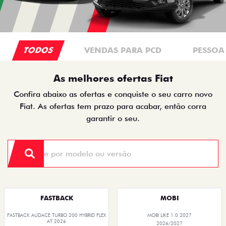
TODOS
VENDAS PARA PCD
PESSOA 
As melhores ofertas Fiat
Confira abaixo as ofertas e conquiste o seu carro novo
Fiat. As ofertas tem prazo para acabar, então corra
garantir o seu.
FASTBACK
MOBI
FASTBACK AUDACE TURBO 200 HYBRID FLEX
MOBI LIKE 1.0 2027
AT 2026
2026/2027