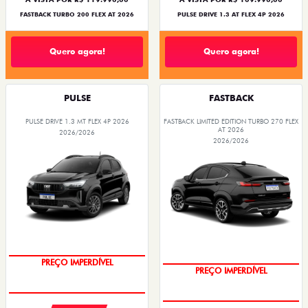
FASTBACK TURBO 200 FLEX AT 2026
PULSE DRIVE 1.3 AT FLEX 4P 2026
Quero agora!
Quero agora!
PULSE
FASTBACK
PULSE DRIVE 1.3 MT FLEX 4P 2026
FASTBACK LIMITED EDITION TURBO 270 FLEX
AT 2026
2026/2026
2026/2026
OPORTUNIDADE
COM USADO NA TROCA
PREÇO IMPERDÍVEL
PREÇO IMPERDÍVEL