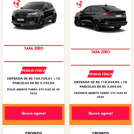
SAIA DE FIAT 0KM
SAIA DE FIAT 0KM
TAXA ZERO
TAXA ZERO
PESSOA FÍSICA
PESSOA FÍSICA
ENTRADA DE R$ 104.728,61 +18
ENTRADA DE R$ 118.434,84 +18
PARCELAS DE R$ 2.759,00
PARCELAS DE R$ 3.089,00
PULSE ABARTH TURBO 270 FLEX AT 4P
FASTBACK ABARTH TURBO 270 FLEX AT
2026
2026
Quero agora!
Quero agora!
CRONOS
CRONOS