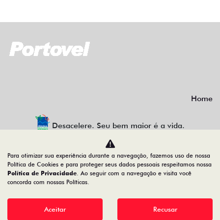
Home
Desacelere. Seu bem maior é a vida.
Para otimizar sua experiência durante a navegação, fazemos uso de nossa
Política de Cookies e para proteger seus dados pessoais respeitamos nossa
PORTO SEGURO VEÍCULOS
Política de Privacidade
. Ao seguir com a navegação e visita você
concorda com nossas Políticas.
34.200.790/0001-70
Aceitar
Recusar
Desenvolvido pela DEALERSPACE ® Direitos Reservados.