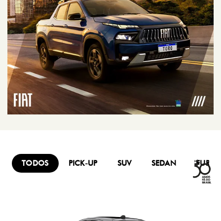
TODOS
PICK-UP
SUV
SEDAN
FURG