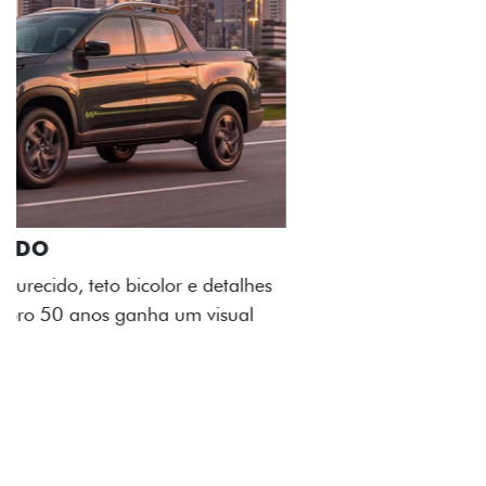
ADESIVOS ESTILIZADOS
Os adesivos aplicados no capô e nas laterais
reforçam a identidade única dessa edição para lá de
comemorativa.
Próximo
Previous
Next
Tecnologia de série