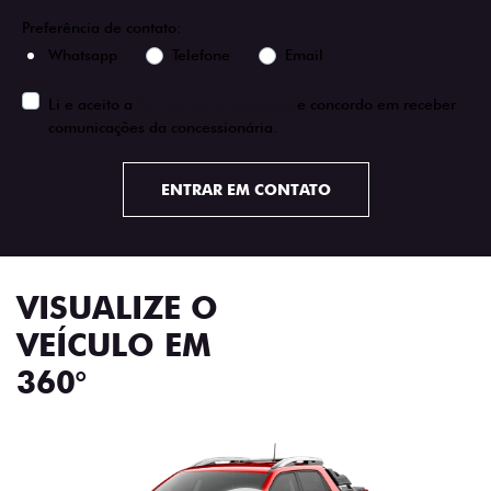
Preferência de contato:
Whatsapp
Telefone
Email
Li e aceito a
Política de Privacidade
e concordo em receber
comunicações da concessionária.
ENTRAR EM CONTATO
VISUALIZE O
VEÍCULO EM
360°