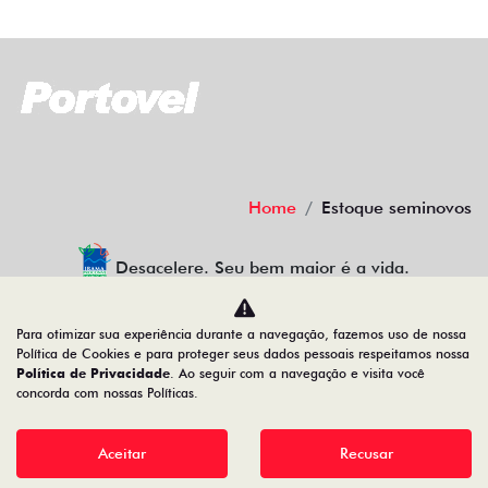
Home
Estoque seminovos
Desacelere. Seu bem maior é a vida.
Para otimizar sua experiência durante a navegação, fazemos uso de nossa
Política de Cookies e para proteger seus dados pessoais respeitamos nossa
PORTO SEGURO VEÍCULOS
Política de Privacidade
. Ao seguir com a navegação e visita você
concorda com nossas Políticas.
34.200.790/0001-70
Aceitar
Recusar
Desenvolvido pela DEALERSPACE ® Direitos Reservados.