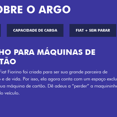
OBRE O ARGO
CAPACIDADE DE CARGA
FIAT + SEM PARAR
CHAVE COM 
Agora, a chave da sua nov
distância, e não mais som
esse que trazem ainda mais