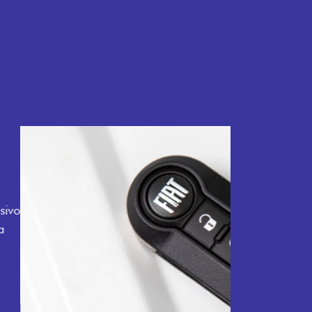
TELECOMANDO
a Fiorino pode abrir o veículo também à
ente pela fechadura. São detalhes como
 fluidez para o seu dia de trabalho.