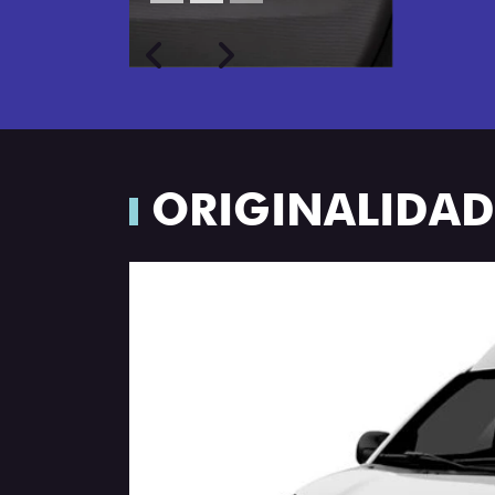
Próximo
Previous
Next
Porta-luvas com iluminação
ORIGINALIDADE