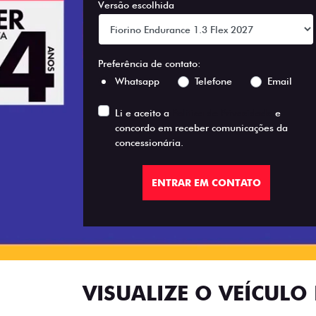
Versão escolhida
Preferência de contato:
Whatsapp
Telefone
Email
Li e aceito a
Política de Privacidade
e
concordo em receber comunicações da
concessionária.
ENTRAR EM CONTATO
VISUALIZE O VEÍCULO 