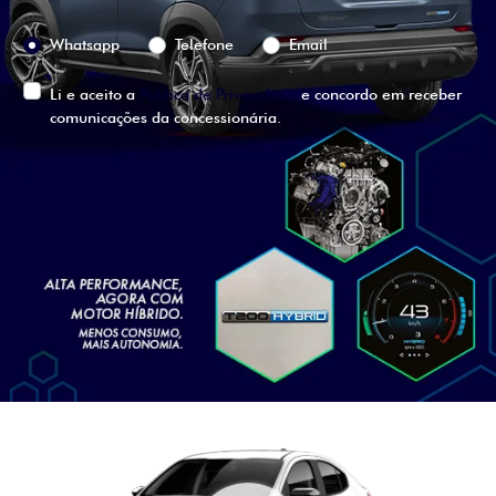
Preferência de contato:
Whatsapp
Telefone
Email
Li e aceito a
Política de Privacidade
e concordo em receber
comunicações da concessionária.
ENTRAR EM CONTATO
VISUALIZE O
VEÍCULO EM
360°