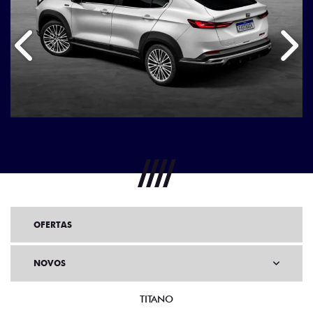
Anterior
Próx
OFERTAS
NOVOS
TITANO