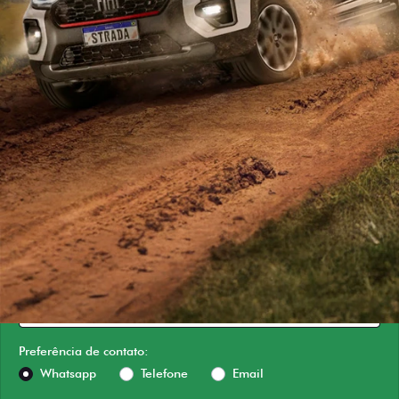
ESTOU INTERESSADO
Versão escolhida
Preferência de contato:
Whatsapp
Telefone
Email