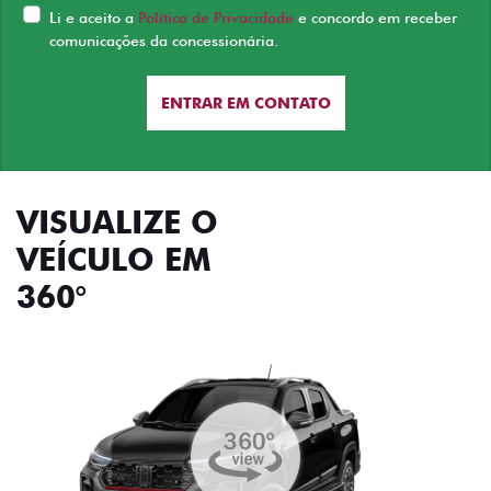
Li e aceito a
Política de Privacidade
e concordo em receber
comunicações da concessionária.
ENTRAR EM CONTATO
VISUALIZE O
VEÍCULO EM
360°