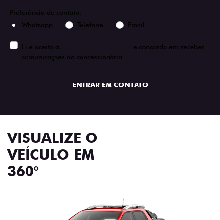
Preferência de contato:
Whatsapp
Telefone
Email
Li e aceito a
Política de Privacidade
e concordo em receber
comunicações da concessionária.
ENTRAR EM CONTATO
VISUALIZE O
VEÍCULO EM
360°