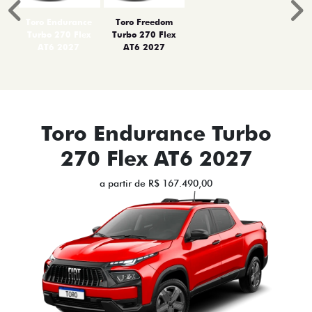
Anterior
P
Toro Endurance
Toro Freedom
Turbo 270 Flex
Turbo 270 Flex
AT6 2027
AT6 2027
Toro Endurance Turbo
270 Flex AT6 2027
a partir de R$ 167.490,00