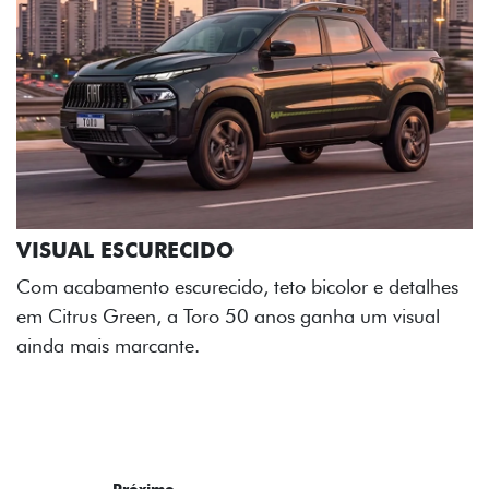
ADESIVOS ESTILIZADOS
Os adesivos aplicados no capô e nas laterais
reforçam a identidade única dessa edição para lá de
comemorativa.
Próximo
Previous
Next
Tecnologia de série