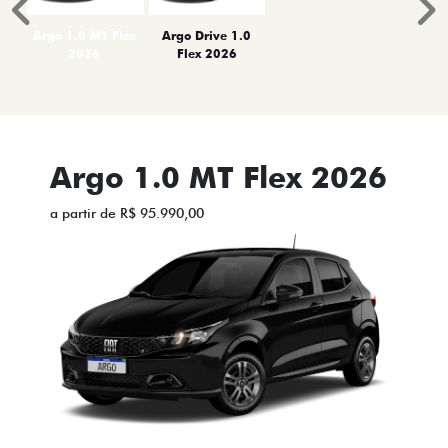
Anterior
P
Argo 1.0 MT Flex
Argo Drive 1.0
2026
Flex 2026
Argo 1.0 MT Flex 2026
a partir de R$ 95.990,00