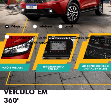
Preferência de contato:
Whatsapp
Telefone
Email
Li e aceito a
Política de Privacidade
e concordo em receber
comunicações da concessionária.
ENTRAR EM CONTATO
VISUALIZE O
VEÍCULO EM
360°