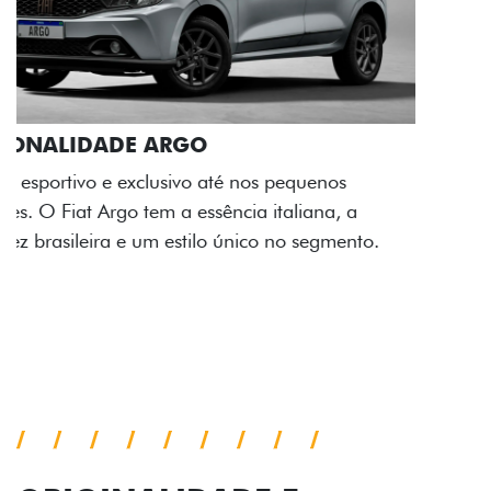
ACABAMENTO E DESIGN INTERNO
A flag italiana e o novo logo Fiat também aparecem
no interior do carro, que possui acabamento
impecável e detalhes escurecidos.
Próximo
Previous
Next
Conjunto de luzes