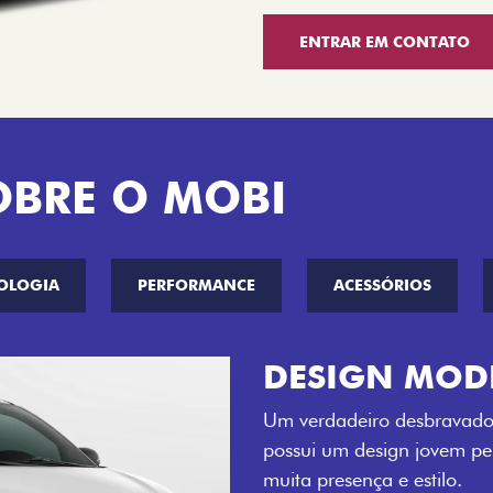
ENTRAR EM CONTATO
OBRE O MOBI
OLOGIA
PERFORMANCE
ACESSÓRIOS
CINCO OPÇÕE
O Fiat Mobi tem sempre um
entre o Preto Vulcano, Ver
Bari e Cinza Silverstone.