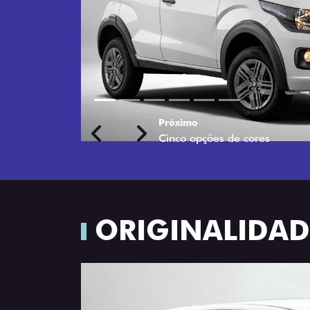
Próximo
Previous
Next
Rodas de liga leve
ORIGINALIDADE