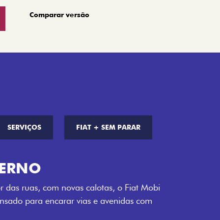
Comparar versão
SERVIÇOS
FIAT + SEM PARAR
S DE CORES
a opção de cor que é a sua cara. Escolha
melho Montecarlo, Branco Banchisa, Prata