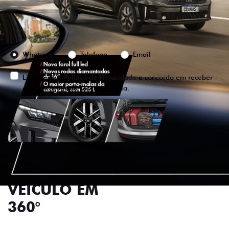
Preferência de contato:
Whatsapp
Telefone
Email
Li e aceito a
Política de Privacidade
e concordo em receber
comunicações da concessionária.
ENTRAR EM CONTATO
VISUALIZE O
VEÍCULO EM
360°