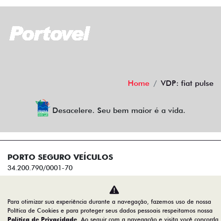
Home
VDP: fiat pulse
Desacelere. Seu bem maior é a vida.
PORTO SEGURO VEÍCULOS
34.200.790/0001-70
Desenvolvido pela DEALERSPACE ® Direitos Reservados.
Para otimizar sua experiência durante a navegação, fazemos uso de nossa
Política de Cookies e para proteger seus dados pessoais respeitamos nossa
Política de Privacidade
. Ao seguir com a navegação e visita você concorda