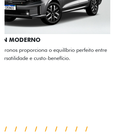
RODAS DE LIGA-LEVE
As rodas de liga leve com desenho dinâmico e
acabamento diamantado elevam o estilo do Fiat
Cronos, trazendo mais personalidade para cada
viagem.
Próximo
Previous
Next
Faróis com assinatura em LED