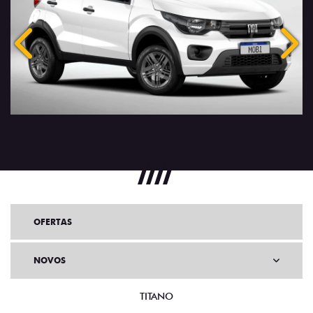
Anterior
Próx
OFERTAS
NOVOS
TITANO