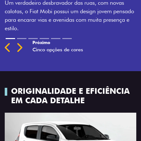
ovas
Montecarlo, Branco Banchisa, Prata Bari e Cinza
 pensado
Silverstone.
ença e
Previous
Next
ORIGINALIDADE E EFICIÊNCIA
EM CADA DETALHE