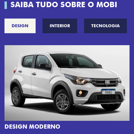
SAIBA TUDO SOBRE O MOBI
DESIGN
INTERIOR
TECNOLOGIA
CINCO OPÇÕES DE CORES
O Fiat Mobi tem sempre uma opção de cor que 
sua cara. Escolha entre o Preto Vulcano, Vermel