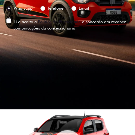
Preferência de contato:
Whatsapp
Telefone
Email
Li e aceito a
Política de Privacidade
e concordo em receber
comunicações da concessionária.
ENTRAR EM CONTATO
VISUALIZE O
VEÍCULO EM
360°