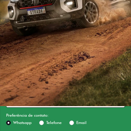
ESTOU INTERESSADO
Versão escolhida
Preferência de contato:
Whatsapp
Telefone
Email