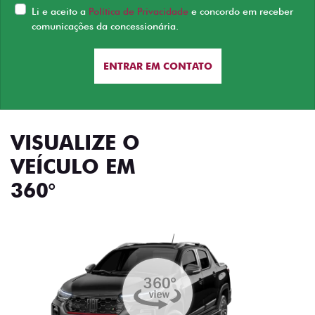
Li e aceito a
Política de Privacidade
e concordo em receber
comunicações da concessionária.
ENTRAR EM CONTATO
VISUALIZE O
VEÍCULO EM
360°