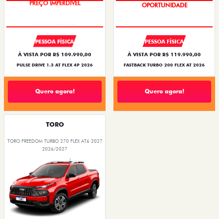
PREÇO IMPERDÍVEL
OPORTUNIDADE
PESSOA FÍSICA
PESSOA FÍSICA
À VISTA POR R$ 109.990,00
À VISTA POR R$ 119.990,00
PULSE DRIVE 1.3 AT FLEX 4P 2026
FASTBACK TURBO 200 FLEX AT 2026
Quero agora!
Quero agora!
TORO
TORO FREEDOM TURBO 270 FLEX AT6 2027
2026/2027