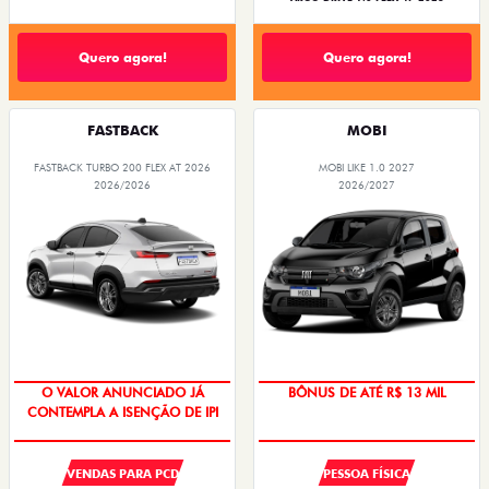
Quero agora!
Quero agora!
FASTBACK
MOBI
FASTBACK TURBO 200 FLEX AT 2026
MOBI LIKE 1.0 2027
2026/2026
2026/2027
O VALOR ANUNCIADO JÁ
BÔNUS DE ATÉ R$ 13 MIL
CONTEMPLA A ISENÇÃO DE IPI
VENDAS PARA PCD
PESSOA FÍSICA