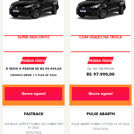
SUPER DESCONTO
COM USADO NA TROCA
PESSOA FÍSICA
PESSOA FÍSICA
À VISTA A PARTIR DE R$ 99.990,00
De: R$ 108.990,00
R$ 97.990,00
CRONOS DRIVE 1.3 FLEX 4P 2026
Quero agora!
Quero agora!
FASTBACK
PULSE ABARTH
FASTBACK IMPETUS TURBO 200 HYBRID FLEX
PULSE ABARTH TURBO 270 FLEX AT 4P 2026
AT 2026
2026/2026
2026/2026