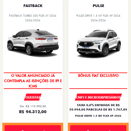
FASTBACK
PULSE
FASTBACK TURBO 200 FLEX AT 2026
PULSE DRIVE 1.3 MT FLEX 4P 2026
2026/2026
2026/2026
O VALOR ANUNCIADO JÁ
BÔNUS FIAT EXCLUSIVO
CONTEMPLA AS ISENÇÕES DE IPI E
ICMS
TAXISTAS
CNPJ E MICROEMPRESÁRIOS
TAXA 0,0% ENTRADA DE R$
De: R$ 119.990,00
59.994,00 PARCELAS DE R$ 1.767,49
R$ 94.312,00
PULSE DRIVE 1.3 MT FLEX 4P 2026