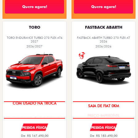
Quero agora!
Quero agora!
TORO
FASTBACK ABARTH
TORO ENDURANCE TURBO 270 FLEX AT6
FASTBACK ABARTH TURBO 270 FLEX AT
2027
2026
2026/2027
2026/2026
COM USADO NA TROCA
SAIA DE FIAT 0KM
PESSOA FÍSICA
PESSOA FÍSICA
De: R$ 167.490,00
De: R$ 183.490,00