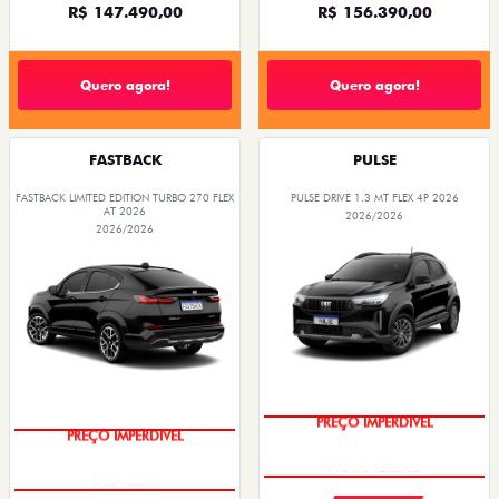
R$ 147.490,00
R$ 156.390,00
Quero agora!
Quero agora!
FASTBACK
PULSE
FASTBACK LIMITED EDITION TURBO 270 FLEX
PULSE DRIVE 1.3 MT FLEX 4P 2026
AT 2026
2026/2026
2026/2026
PREÇO IMPERDÍVEL
PREÇO IMPERDÍVEL