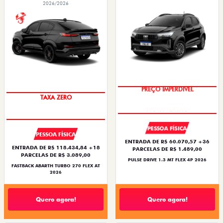
2026/2026
PREÇO IMPERDÍVEL
TAXA ZERO
PESSOA FÍSICA
PESSOA FÍSICA
ENTRADA DE R$ 60.070,57 +36
ENTRADA DE R$ 118.434,84 +18
PARCELAS DE R$ 1.489,00
PARCELAS DE R$ 3.089,00
PULSE DRIVE 1.3 MT FLEX 4P 2026
FASTBACK ABARTH TURBO 270 FLEX AT
2026
Quero agora!
Quero agora!