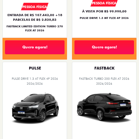
PESSOA FÍSICA
PESSOA FÍSICA
À VISTA POR R$ 99.990,00
ENTRADA DE R$ 107.443,00 +18
PULSE DRIVE 1.3 MT FLEX 4P 2026
PARCELAS DE R$ 2.820,83
FASTBACK LIMITED EDITION TURBO 270
FLEX AT 2026
Quero agora!
Quero agora!
PULSE
FASTBACK
PULSE DRIVE 1.3 AT FLEX 4P 2026
FASTBACK TURBO 200 FLEX AT 2026
2026/2026
2026/2026