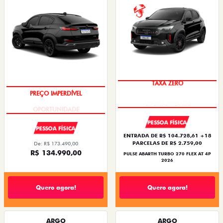
TAXA ZERO
PREÇO IMPERDÍVEL
PESSOA FÍSICA
PESSOA FÍSICA
ENTRADA DE R$ 104.728,61 +18
PARCELAS DE R$ 2.759,00
De: R$ 173.490,00
R$ 134.990,00
PULSE ABARTH TURBO 270 FLEX AT 4P
2026
Quero agora!
Quero agora!
ARGO
ARGO