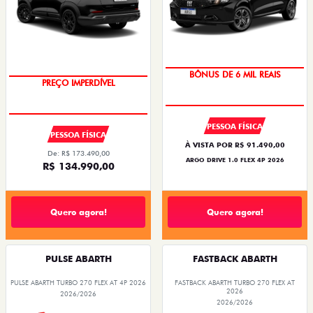
TAXA ZERO
BÔNUS DE 6 MIL REAIS
PREÇO IMPERDÍVEL
PESSOA FÍSICA
PESSOA FÍSICA
À VISTA POR R$ 91.490,00
De: R$ 173.490,00
ARGO DRIVE 1.0 FLEX 4P 2026
R$ 134.990,00
Quero agora!
Quero agora!
PULSE ABARTH
FASTBACK ABARTH
PULSE ABARTH TURBO 270 FLEX AT 4P 2026
FASTBACK ABARTH TURBO 270 FLEX AT
2026
2026/2026
2026/2026