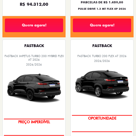
PARCELAS DE R$ 1.489,00
R$ 94.312,00
PULSE DRIVE 1.3 MT FLEX 4P 2026
Quero agora!
Quero agora!
FASTBACK
FASTBACK
FASTBACK IMPETUS TURBO 200 HYBRID FLEX
FASTBACK TURBO 200 FLEX AT 2026
AT 2026
2026/2026
2026/2026
OPORTUNIDADE
PREÇO IMPERDÍVEL