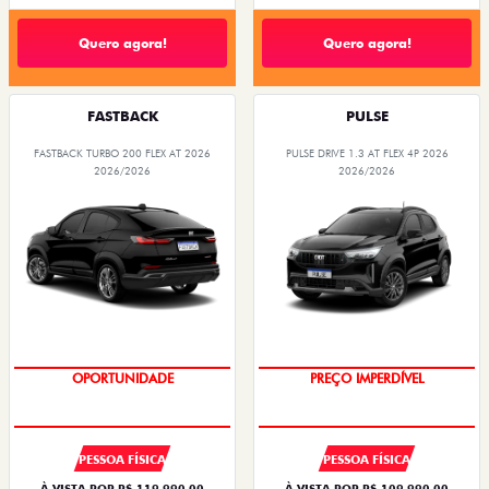
Quero agora!
Quero agora!
FASTBACK
PULSE
FASTBACK TURBO 200 FLEX AT 2026
PULSE DRIVE 1.3 AT FLEX 4P 2026
2026/2026
2026/2026
O SUV AUTOMÁTICO MAIS
BARATO DO BRASIL
OPORTUNIDADE
PREÇO IMPERDÍVEL
PESSOA FÍSICA
PESSOA FÍSICA
À VISTA POR R$ 119.990,00
À VISTA POR R$ 109.990,00