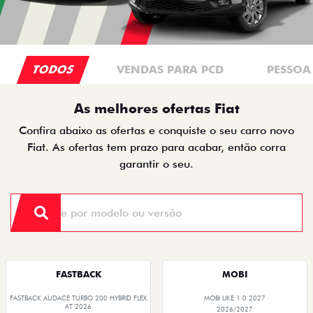
TODOS
VENDAS PARA PCD
PESSOA 
As melhores ofertas Fiat
Confira abaixo as ofertas e conquiste o seu carro novo
Fiat. As ofertas tem prazo para acabar, então corra
garantir o seu.
FASTBACK
MOBI
FASTBACK AUDACE TURBO 200 HYBRID FLEX
MOBI LIKE 1.0 2027
AT 2026
2026/2027