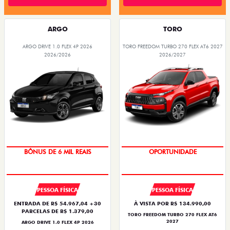
ARGO
TORO
ARGO DRIVE 1.0 FLEX 4P 2026
TORO FREEDOM TURBO 270 FLEX AT6 2027
2026/2026
2026/2027
TAXA ZERO
BÔNUS DE 6 MIL REAIS
OPORTUNIDADE
PESSOA FÍSICA
PESSOA FÍSICA
ENTRADA DE R$ 54.967,04 +30
À VISTA POR R$ 134.990,00
PARCELAS DE R$ 1.379,00
TORO FREEDOM TURBO 270 FLEX AT6
2027
ARGO DRIVE 1.0 FLEX 4P 2026