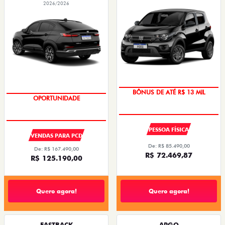
2026/2026
BÔNUS DE ATÉ R$ 13 MIL
OPORTUNIDADE
PESSOA FÍSICA
VENDAS PARA PCD
De: R$ 85.490,00
De: R$ 167.490,00
R$ 72.469,87
R$ 125.190,00
Quero agora!
Quero agora!
FASTBACK
ARGO