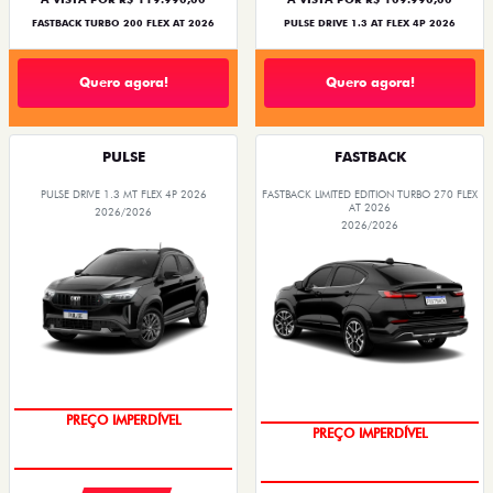
FASTBACK TURBO 200 FLEX AT 2026
PULSE DRIVE 1.3 AT FLEX 4P 2026
Quero agora!
Quero agora!
PULSE
FASTBACK
PULSE DRIVE 1.3 MT FLEX 4P 2026
FASTBACK LIMITED EDITION TURBO 270 FLEX
AT 2026
2026/2026
2026/2026
OPORTUNIDADE
COM USADO NA TROCA
PREÇO IMPERDÍVEL
PREÇO IMPERDÍVEL