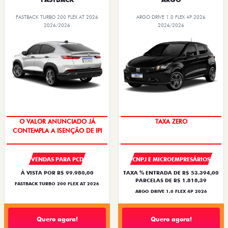
FASTBACK TURBO 200 FLEX AT 2026
ARGO DRIVE 1.0 FLEX 4P 2026
2026/2026
2026/2026
O VALOR ANUNCIADO JÁ
TAXA ZERO
CONTEMPLA A ISENÇÃO DE IPI
VENDAS PARA PCD
CNPJ E MICROEMPRESÁRIOS
À VISTA POR R$ 99.980,00
TAXA % ENTRADA DE R$ 53.394,00
PARCELAS DE R$ 1.818,39
FASTBACK TURBO 200 FLEX AT 2026
ARGO DRIVE 1.0 FLEX 4P 2026
Quero agora!
Quero agora!