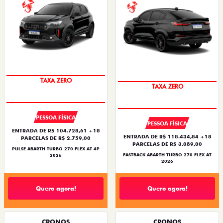
SAIA DE FIAT 0KM
SAIA DE FIAT 0KM
TAXA ZERO
TAXA ZERO
PESSOA FÍSICA
PESSOA FÍSICA
ENTRADA DE R$ 104.728,61 +18
ENTRADA DE R$ 118.434,84 +18
PARCELAS DE R$ 2.759,00
PARCELAS DE R$ 3.089,00
PULSE ABARTH TURBO 270 FLEX AT 4P
FASTBACK ABARTH TURBO 270 FLEX AT
2026
2026
Quero agora!
Quero agora!
CRONOS
CRONOS