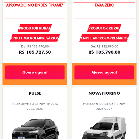
APROVADO NO BNDES FINAME*
TAXA ZERO
PRODUTOR RURAL
PRODUTOR RURAL
CNPJ E MICROEMPRESÁRIOS
CNPJ E MICROEMPRESÁRIOS
De: R$ 132.990,00
De: R$ 132.990,00
R$ 105.727,50
R$ 105.790,00
Quero agora!
Quero agora!
PULSE
NOVA FIORINO
PULSE DRIVE 1.3 AT FLEX 4P 2026
FIORINO ENDURANCE 1.3 FLEX
2026/2026
2026/2027