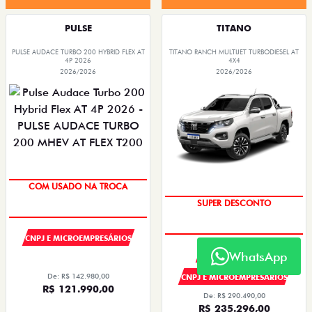
PULSE
TITANO
PULSE AUDACE TURBO 200 HYBRID FLEX AT
TITANO RANCH MULTIJET TURBODIESEL AT
4P 2026
4X4
2026/2026
2026/2026
COM USADO NA TROCA
SUPER DESCONTO
CNPJ E MICROEMPRESÁRIOS
WhatsApp
PRODUTOR RURAL
De: R$ 142.980,00
CNPJ E MICROEMPRESÁRIOS
R$ 121.990,00
De: R$ 290.490,00
R$ 235.296,00