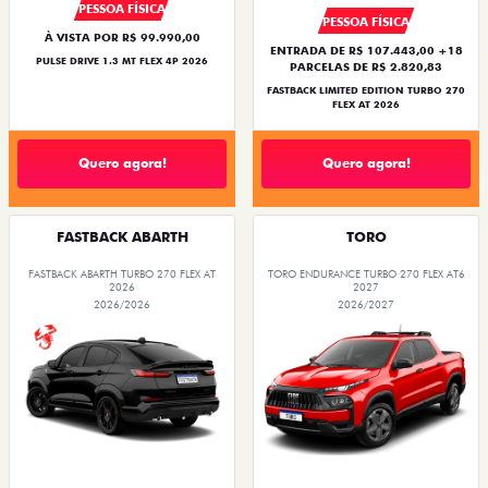
PESSOA FÍSICA
PESSOA FÍSICA
À VISTA POR R$ 99.990,00
ENTRADA DE R$ 107.443,00 +18
PULSE DRIVE 1.3 MT FLEX 4P 2026
PARCELAS DE R$ 2.820,83
FASTBACK LIMITED EDITION TURBO 270
FLEX AT 2026
Quero agora!
Quero agora!
FASTBACK ABARTH
TORO
FASTBACK ABARTH TURBO 270 FLEX AT
TORO ENDURANCE TURBO 270 FLEX AT6
2026
2027
2026/2026
2026/2027
OPORTUNIDADE