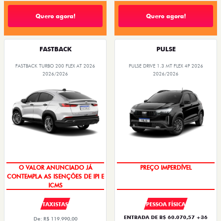
Quero agora!
Quero agora!
FASTBACK
PULSE
FASTBACK TURBO 200 FLEX AT 2026
PULSE DRIVE 1.3 MT FLEX 4P 2026
2026/2026
2026/2026
OPORTUNIDADE
O VALOR ANUNCIADO JÁ
PREÇO IMPERDÍVEL
CONTEMPLA AS ISENÇÕES DE IPI E
ICMS
TAXISTAS
PESSOA FÍSICA
ENTRADA DE R$ 60.070,57 +36
De: R$ 119.990,00