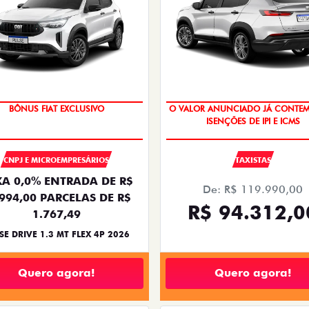
BÔNUS FIAT EXCLUSIVO
O VALOR ANUNCIADO JÁ CONTEM
ISENÇÕES DE IPI E ICMS
CNPJ E MICROEMPRESÁRIOS
TAXISTAS
A 0,0% ENTRADA DE R$
De: R$ 119.990,00
.994,00 PARCELAS DE R$
R$ 94.312,0
1.767,49
SE DRIVE 1.3 MT FLEX 4P 2026
Quero agora!
Quero agora!