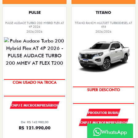
PULSE
TITANO
PULSE AUDACE TURBO 200 HYBRID FLEX AT
TITANO RANCH MULTIJET TURBODIESEL AT
4P 2026
4X4
2026/2026
2026/2026
COM USADO NA TROCA
SUPER DESCONTO
CNPJ E MICROEMPRESÁRIOS
PRODUTOR RURAL
De: R$ 142.980,00
CNPJ E MICROEMPRESÁRIOS
R$ 121.990,00
WhatsApp
De: R$ 290.490,00
R$ 235.296,00