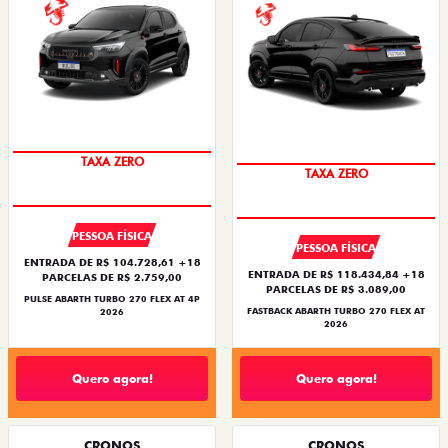
TAXA ZERO
TAXA ZERO
PESSOA FÍSICA
PESSOA FÍSICA
ENTRADA DE R$ 104.728,61 +18
ENTRADA DE R$ 118.434,84 +18
PARCELAS DE R$ 2.759,00
PARCELAS DE R$ 3.089,00
PULSE ABARTH TURBO 270 FLEX AT 4P
FASTBACK ABARTH TURBO 270 FLEX AT
2026
2026
Quero agora!
Quero agora!
CRONOS
CRONOS