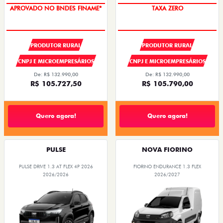
APROVADO NO BNDES FINAME*
TAXA ZERO
PRODUTOR RURAL
PRODUTOR RURAL
CNPJ E MICROEMPRESÁRIOS
CNPJ E MICROEMPRESÁRIOS
De: R$ 132.990,00
De: R$ 132.990,00
R$ 105.727,50
R$ 105.790,00
Quero agora!
Quero agora!
PULSE
NOVA FIORINO
PULSE DRIVE 1.3 AT FLEX 4P 2026
FIORINO ENDURANCE 1.3 FLEX
2026/2026
2026/2027