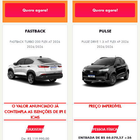
Quero agora!
Quero agora!
FASTBACK
PULSE
FASTBACK TURBO 200 FLEX AT 2026
PULSE DRIVE 1.3 MT FLEX 4P 2026
2026/2026
2026/2026
O VALOR ANUNCIADO JÁ
PREÇO IMPERDÍVEL
CONTEMPLA AS ISENÇÕES DE IPI E
ICMS
TAXISTAS
PESSOA FÍSICA
ENTRADA DE R$ 60.070,57 +36
De: R$ 119.990,00