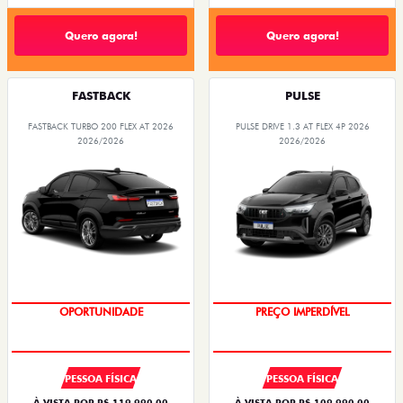
Quero agora!
Quero agora!
FASTBACK
PULSE
FASTBACK TURBO 200 FLEX AT 2026
PULSE DRIVE 1.3 AT FLEX 4P 2026
2026/2026
2026/2026
OPORTUNIDADE
PREÇO IMPERDÍVEL
PESSOA FÍSICA
PESSOA FÍSICA
À VISTA POR R$ 119.990,00
À VISTA POR R$ 109.990,00