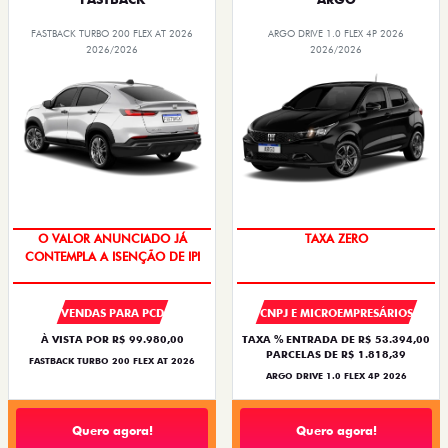
FASTBACK TURBO 200 FLEX AT 2026
ARGO DRIVE 1.0 FLEX 4P 2026
2026/2026
2026/2026
O VALOR ANUNCIADO JÁ
TAXA ZERO
CONTEMPLA A ISENÇÃO DE IPI
VENDAS PARA PCD
CNPJ E MICROEMPRESÁRIOS
À VISTA POR R$ 99.980,00
TAXA % ENTRADA DE R$ 53.394,00
PARCELAS DE R$ 1.818,39
FASTBACK TURBO 200 FLEX AT 2026
ARGO DRIVE 1.0 FLEX 4P 2026
Quero agora!
Quero agora!