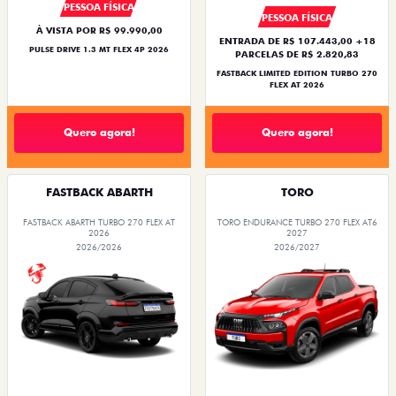
PESSOA FÍSICA
PESSOA FÍSICA
À VISTA POR R$ 99.990,00
ENTRADA DE R$ 107.443,00 +18
PULSE DRIVE 1.3 MT FLEX 4P 2026
PARCELAS DE R$ 2.820,83
FASTBACK LIMITED EDITION TURBO 270
FLEX AT 2026
Quero agora!
Quero agora!
FASTBACK ABARTH
TORO
FASTBACK ABARTH TURBO 270 FLEX AT
TORO ENDURANCE TURBO 270 FLEX AT6
2026
2027
2026/2026
2026/2027