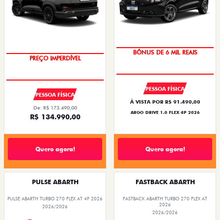
BÔNUS DE 6 MIL REAIS
PREÇO IMPERDÍVEL
PESSOA FÍSICA
PESSOA FÍSICA
À VISTA POR R$ 91.490,00
De: R$ 173.490,00
ARGO DRIVE 1.0 FLEX 4P 2026
R$ 134.990,00
Quero agora!
Quero agora!
PULSE ABARTH
FASTBACK ABARTH
PULSE ABARTH TURBO 270 FLEX AT 4P 2026
FASTBACK ABARTH TURBO 270 FLEX AT
2026
2026/2026
2026/2026