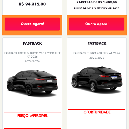
PARCELAS DE R$ 1.489,00
R$ 94.312,00
PULSE DRIVE 1.3 MT FLEX 4P 2026
Quero agora!
Quero agora!
FASTBACK
FASTBACK
FASTBACK IMPETUS TURBO 200 HYBRID FLEX
FASTBACK TURBO 200 FLEX AT 2026
AT 2026
2026/2026
2026/2026
OPORTUNIDADE
PREÇO IMPERDÍVEL