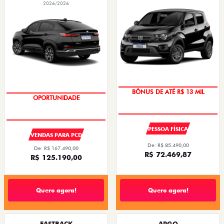
2026/2026
BÔNUS DE ATÉ R$ 13 MIL
OPORTUNIDADE
PESSOA FÍSICA
VENDAS PARA PCD
De: R$ 85.490,00
De: R$ 167.490,00
R$ 72.469,87
R$ 125.190,00
Quero agora!
Quero agora!
FASTBACK
ARGO