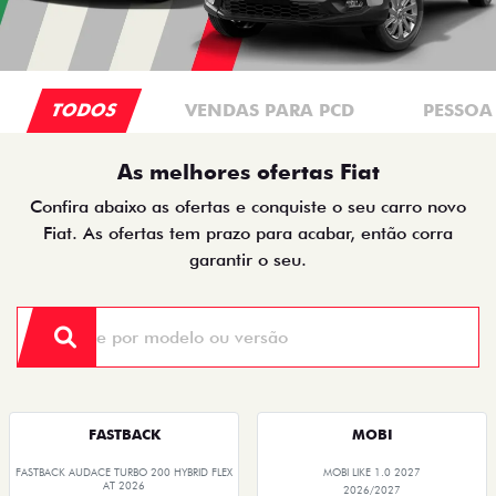
TODOS
VENDAS PARA PCD
PESSOA 
As melhores ofertas Fiat
Confira abaixo as ofertas e conquiste o seu carro novo
Fiat. As ofertas tem prazo para acabar, então corra
garantir o seu.
FASTBACK
MOBI
FASTBACK AUDACE TURBO 200 HYBRID FLEX
MOBI LIKE 1.0 2027
AT 2026
2026/2027