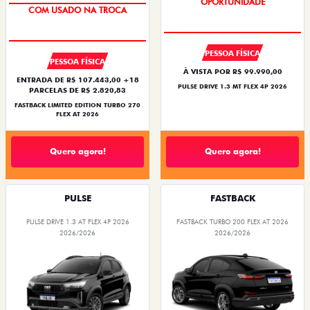
OPORTUNIDADE
COM USADO NA TROCA
PESSOA FÍSICA
PESSOA FÍSICA
À VISTA POR R$ 99.990,00
ENTRADA DE R$ 107.443,00 +18
PULSE DRIVE 1.3 MT FLEX 4P 2026
PARCELAS DE R$ 2.820,83
FASTBACK LIMITED EDITION TURBO 270
FLEX AT 2026
Quero agora!
Quero agora!
PULSE
FASTBACK
PULSE DRIVE 1.3 AT FLEX 4P 2026
FASTBACK TURBO 200 FLEX AT 2026
2026/2026
2026/2026