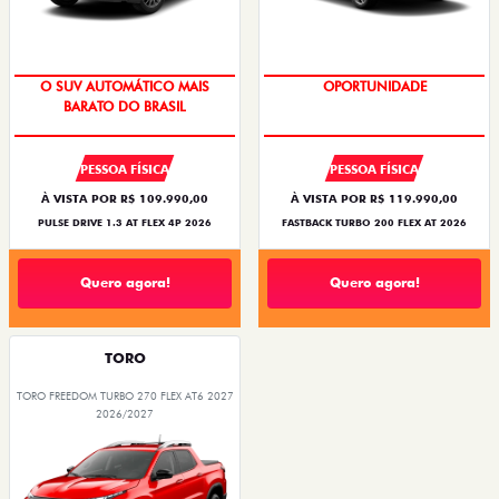
O SUV AUTOMÁTICO MAIS
OPORTUNIDADE
BARATO DO BRASIL
PESSOA FÍSICA
PESSOA FÍSICA
À VISTA POR R$ 109.990,00
À VISTA POR R$ 119.990,00
PULSE DRIVE 1.3 AT FLEX 4P 2026
FASTBACK TURBO 200 FLEX AT 2026
Quero agora!
Quero agora!
TORO
TORO FREEDOM TURBO 270 FLEX AT6 2027
2026/2027