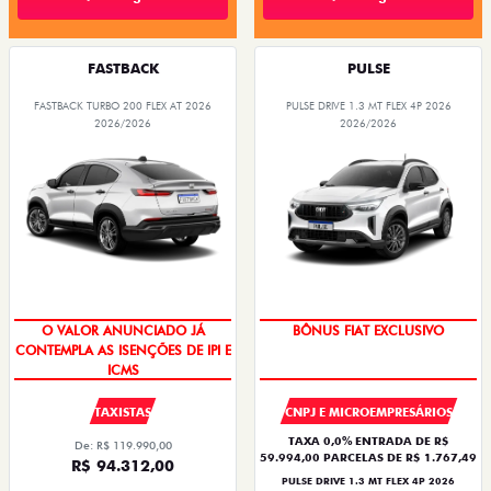
FASTBACK
PULSE
FASTBACK TURBO 200 FLEX AT 2026
PULSE DRIVE 1.3 MT FLEX 4P 2026
2026/2026
2026/2026
O VALOR ANUNCIADO JÁ
BÔNUS FIAT EXCLUSIVO
CONTEMPLA AS ISENÇÕES DE IPI E
ICMS
TAXISTAS
CNPJ E MICROEMPRESÁRIOS
TAXA 0,0% ENTRADA DE R$
De: R$ 119.990,00
59.994,00 PARCELAS DE R$ 1.767,49
R$ 94.312,00
PULSE DRIVE 1.3 MT FLEX 4P 2026