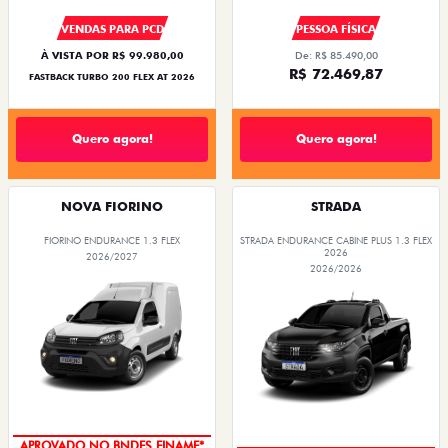
VENDAS PARA PCD
PESSOA FÍSICA
À VISTA POR R$ 99.980,00
De: R$ 85.490,00
R$ 72.469,87
FASTBACK TURBO 200 FLEX AT 2026
Quero agora!
Quero agora!
NOVA FIORINO
STRADA
FIORINO ENDURANCE 1.3 FLEX
STRADA ENDURANCE CABINE PLUS 1.3 FLEX
2026
2026/2027
2026/2026
APROVADO NO BNDES FINAME*