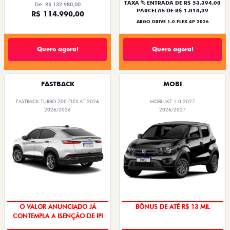
TAXA % ENTRADA DE R$ 53.394,00
De: R$ 132.980,00
PARCELAS DE R$ 1.818,39
R$ 114.990,00
ARGO DRIVE 1.0 FLEX 4P 2026
Quero agora!
Quero agora!
FASTBACK
MOBI
FASTBACK TURBO 200 FLEX AT 2026
MOBI LIKE 1.0 2027
2026/2026
2026/2027
O VALOR ANUNCIADO JÁ
BÔNUS DE ATÉ R$ 13 MIL
CONTEMPLA A ISENÇÃO DE IPI