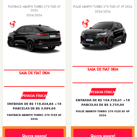
FASTBACK ABARTH TURBO 270 FLEX AT
PULSE ABARTH TURBO 270 FLEX AT 4P 2026
2026
2026/2026
2026/2026
SAIA DE FIAT 0KM
SAIA DE FIAT 0KM
PESSOA FÍSICA
PESSOA FÍSICA
ENTRADA DE R$ 104.728,61 +18
ENTRADA DE R$ 118.434,84 +18
PARCELAS DE R$ 2.759,00
PARCELAS DE R$ 3.089,00
PULSE ABARTH TURBO 270 FLEX AT 4P
FASTBACK ABARTH TURBO 270 FLEX AT
2026
2026
Quero agora!
Quero agora!