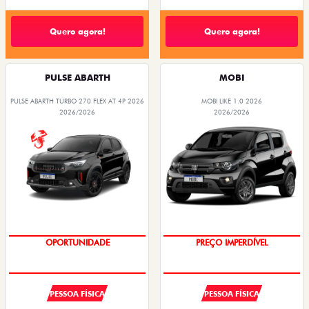
Quero agora!
Quero agora!
PULSE ABARTH
MOBI
PULSE ABARTH TURBO 270 FLEX AT 4P 2026
MOBI LIKE 1.0 2026
2026/2026
2026/2026
OPORTUNIDADE
PREÇO IMPERDÍVEL
PESSOA FÍSICA
PESSOA FÍSICA