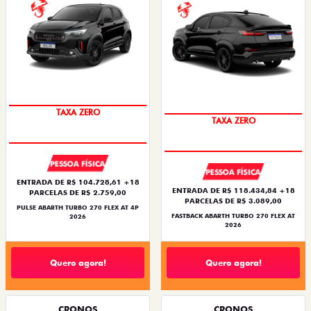
SAIA DE FIAT 0KM
SAIA DE FIAT 0KM
PESSOA FÍSICA
PESSOA FÍSICA
ENTRADA DE R$ 104.728,61 +18
ENTRADA DE R$ 118.434,84 +18
PARCELAS DE R$ 2.759,00
PARCELAS DE R$ 3.089,00
PULSE ABARTH TURBO 270 FLEX AT 4P
FASTBACK ABARTH TURBO 270 FLEX AT
2026
2026
Quero agora!
Quero agora!
CRONOS
CRONOS