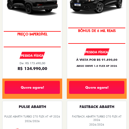
TAXA ZERO
OPORTUNIDADE
PESSOA FÍSICA
PESSOA FÍSICA
À VISTA POR R$ 91.490,00
De: R$ 173.490,00
ARGO DRIVE 1.0 FLEX 4P 2026
R$ 134.990,00
Quero agora!
Quero agora!
PULSE ABARTH
FASTBACK ABARTH
PULSE ABARTH TURBO 270 FLEX AT 4P 2026
FASTBACK ABARTH TURBO 270 FLEX AT
2026
2026/2026
2026/2026