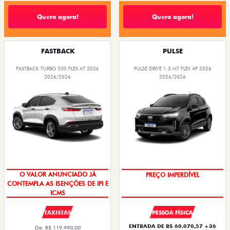
Quero agora!
Quero agora!
FASTBACK
PULSE
FASTBACK TURBO 200 FLEX AT 2026
PULSE DRIVE 1.3 MT FLEX 4P 2026
2026/2026
2026/2026
O VALOR ANUNCIADO JÁ
OPORTUNIDADE
CONTEMPLA AS ISENÇÕES DE IPI E
ICMS
TAXISTAS
PESSOA FÍSICA
ENTRADA DE R$ 60.070,57 +36
De: R$ 119.990,00