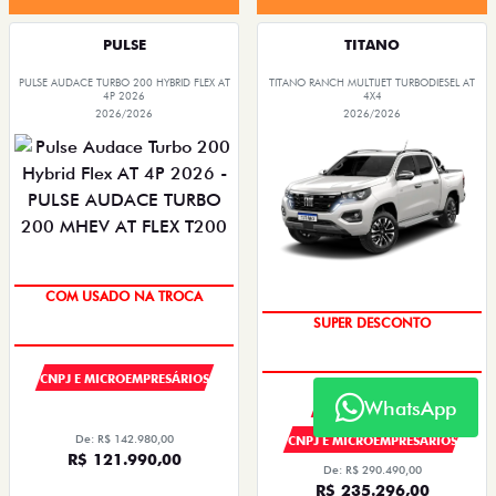
PULSE
TITANO
PULSE AUDACE TURBO 200 HYBRID FLEX AT
TITANO RANCH MULTIJET TURBODIESEL AT
4P 2026
4X4
2026/2026
2026/2026
COM USADO NA TROCA
SUPER DESCONTO
CNPJ E MICROEMPRESÁRIOS
WhatsApp
PRODUTOR RURAL
De: R$ 142.980,00
CNPJ E MICROEMPRESÁRIOS
R$ 121.990,00
De: R$ 290.490,00
R$ 235.296,00