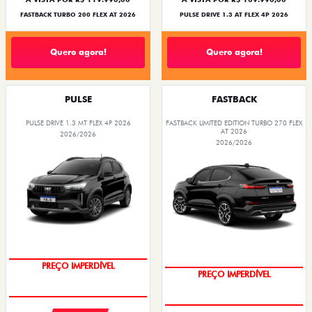
FASTBACK TURBO 200 FLEX AT 2026
PULSE DRIVE 1.3 AT FLEX 4P 2026
Quero agora!
Quero agora!
PULSE
FASTBACK
PULSE DRIVE 1.3 MT FLEX 4P 2026
FASTBACK LIMITED EDITION TURBO 270 FLEX
AT 2026
2026/2026
2026/2026
OPORTUNIDADE
COM USADO NA TROCA