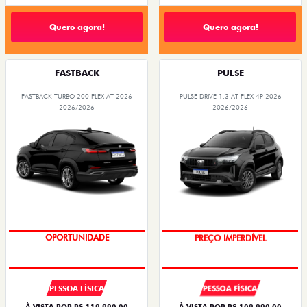
Quero agora!
Quero agora!
FASTBACK
PULSE
FASTBACK TURBO 200 FLEX AT 2026
PULSE DRIVE 1.3 AT FLEX 4P 2026
2026/2026
2026/2026
OPORTUNIDADE
O SUV AUTOMÁTICO MAIS
BARATO DO BRASIL
PESSOA FÍSICA
PESSOA FÍSICA
À VISTA POR R$ 119.990,00
À VISTA POR R$ 109.990,00