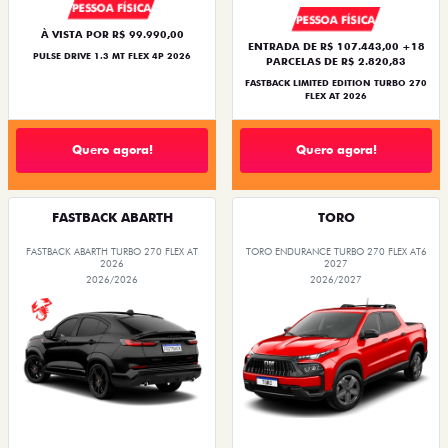
PESSOA FÍSICA
PESSOA FÍSICA
À VISTA POR R$ 99.990,00
ENTRADA DE R$ 107.443,00 +18
PULSE DRIVE 1.3 MT FLEX 4P 2026
PARCELAS DE R$ 2.820,83
FASTBACK LIMITED EDITION TURBO 270
FLEX AT 2026
Quero agora!
Quero agora!
FASTBACK ABARTH
TORO
FASTBACK ABARTH TURBO 270 FLEX AT
TORO ENDURANCE TURBO 270 FLEX AT6
2026
2027
2026/2026
2026/2027