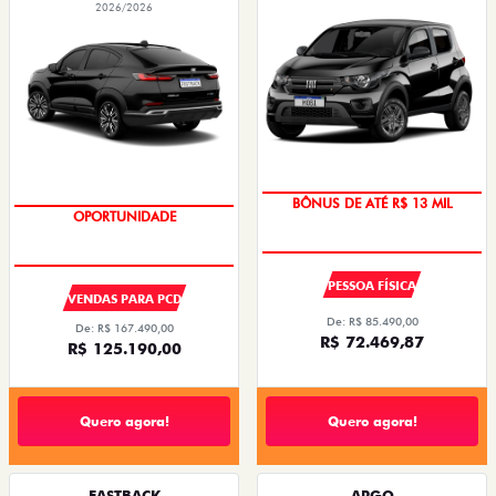
2026/2026
BÔNUS DE ATÉ R$ 13 MIL
OPORTUNIDADE
PESSOA FÍSICA
VENDAS PARA PCD
De: R$ 85.490,00
De: R$ 167.490,00
R$ 72.469,87
R$ 125.190,00
Quero agora!
Quero agora!
FASTBACK
ARGO