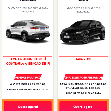
FASTBACK TURBO 200 FLEX AT 2026
ARGO DRIVE 1.0 FLEX 4P 2026
2026/2026
2026/2026
O VALOR ANUNCIADO JÁ
TAXA ZERO
CONTEMPLA A ISENÇÃO DE IPI
VENDAS PARA PCD
CNPJ E MICROEMPRESÁRIOS
À VISTA POR R$ 99.980,00
TAXA % ENTRADA DE R$ 53.394,00
PARCELAS DE R$ 1.818,39
FASTBACK TURBO 200 FLEX AT 2026
ARGO DRIVE 1.0 FLEX 4P 2026
Quero agora!
Quero agora!