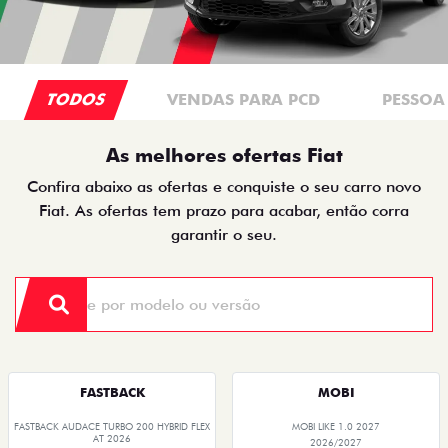
TODOS
VENDAS PARA PCD
PESSOA 
As melhores ofertas Fiat
Confira abaixo as ofertas e conquiste o seu carro novo
Fiat. As ofertas tem prazo para acabar, então corra
garantir o seu.
FASTBACK
MOBI
FASTBACK AUDACE TURBO 200 HYBRID FLEX
MOBI LIKE 1.0 2027
AT 2026
2026/2027