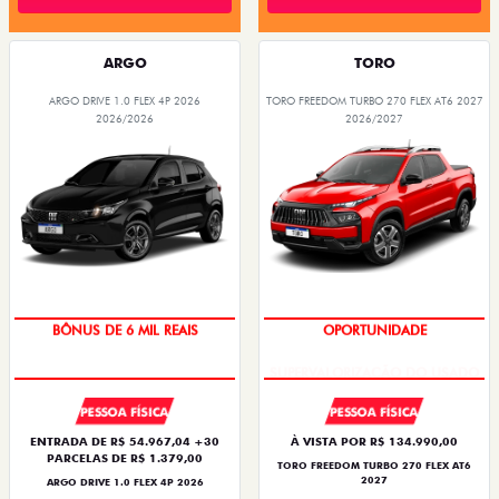
ARGO
TORO
ARGO DRIVE 1.0 FLEX 4P 2026
TORO FREEDOM TURBO 270 FLEX AT6 2027
2026/2026
2026/2027
TAXA ZERO
SUPERVALORIZAÇÃO DO USADO
PESSOA FÍSICA
PESSOA FÍSICA
ENTRADA DE R$ 54.967,04 +30
À VISTA POR R$ 134.990,00
PARCELAS DE R$ 1.379,00
TORO FREEDOM TURBO 270 FLEX AT6
2027
ARGO DRIVE 1.0 FLEX 4P 2026